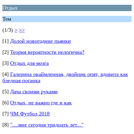
Отдых
Тем
(1/3)
>
>>
[1]
Долой новогодние пьянки
[2]
Теория вероятности нелогична?
[3]
Отдых для мозга
[4]
Галерина окаймленная, двойник опят, ядовита как
бледная поганка
[5]
Дача своими руками
[6]
Отдых, не важно где и как
[7]
ЧМ Футбол 2018
[8]
"....мне сегодня тридцать лет..."