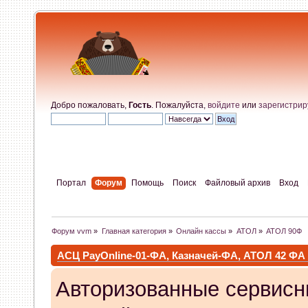
Добро пожаловать,
Гость
. Пожалуйста,
войдите
или
зарегистрир
Портал
Форум
Помощь
Поиск
Файловый архив
Вход
Форум vvm
»
Главная категория
»
Онлайн кассы
»
АТОЛ
»
АТОЛ 90Ф
АСЦ PayOnline-01-ФА, Казначей-ФА, АТОЛ 42 ФА
Авторизованные сервисн