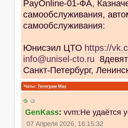
PayOnline-01-ФА, Казнач
самообслуживания, авто
самообслуживания:
Юнисэил ЦТО
https://vk.
info@unisel-cto.ru
8девят
Санкт-Петербург, Ленинск
Чаты:
Телеграм
Max
GenKass
:
vvm:Не удаётся у
07 Апреля 2026, 16:15:32