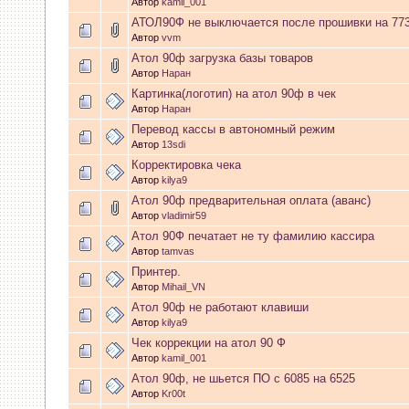
копировании f67.con на дис
Автор
kamil_001
АТОЛ90Ф не выключается после прошивки на 77
после этого нет никакой ин
Автор
vvm
Атол 90ф загрузка базы товаров
сделать? Спасибо.
Автор
Наран
Картинка(логотип) на атол 90ф в чек
Автор
Наран
02 Апреля 2026, 11:50:40
Перевод кассы в автономный режим
Автор
13sdi
Michail
:
День добрый! на пр
Корректировка чека
Автор
kilya9
02 Февраля 2026, 11:59:41
Атол 90ф предварительная оплата (аванс)
Автор
vladimir59
Talh
:
Как понимаю надо заг
Атол 90Ф печатает не ту фамилию кассира
Автор
tamvas
архиве. https://www.ss-20.ru
Принтер.
Автор
Mihail_VN
action=downloads;sa=downfi
Атол 90ф не работают клавиши
Автор
kilya9
03 Января 2026, 15:16:01
Чек коррекции на атол 90 Ф
Автор
kamil_001
Атол 90ф, не шьется ПО с 6085 на 6525
MIKHAIL_B
:
КАК ПРОШИТЬ
Автор
Kr00t