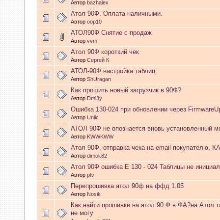
Автор
bazhalex
Атол 90Ф. Оплата наличными.
запись и индикаторы гаснут.
Автор
oop10
АТОЛ90Ф Снятие с продаж
03 Апреля 2026, 10:02:33
Автор
vvm
Атол 90Ф короткий чек
whookey
:
GenKass: с перем
Автор
Сергей К
АТОЛ-90Ф настройка таблиц
03 Апреля 2026, 05:22:56
Автор
ShUragan
Как прошить новый загрузчик в 90Ф?
Автор
Dmi3y
GenKass
:
По тому же вопрос
Ошибка 130-024 при обновлении через FirmwareU
Автор
Unlic
02 Апреля 2026, 12:56:37
АТОЛ 90Ф не опознается вновь установленный м
Автор
KWWKWW
GenKass
:
Всем доброго дня!
Атол 90Ф, отправка чека на email покупателю, К
Автор
dimok82
серии (6592) 1-1245, 3-2893
Атол 90Ф ошибка E 130 - 024 Таблицы не инициа
Автор
ptv
прошить до 7926, чтобы пот
Перепрошивка атол 90ф на ффд 1.05
Автор
Nosik
Атол 11 видится в системе ка
Как найти прошивки на атол 90 Ф в ФА?на Атол 
не могу