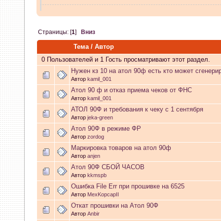
vvm
:
в чем проблема писать
Страницы: [
1
]
Вниз
07 Апреля 2026, 13:38:32
Тема
/
Автор
GenKass
:
whookey: никак не
0 Пользователей и 1 Гость просматривают этот раздел.
Нужен кз 10 на атол 90ф есть кто может сгенери
07 Апреля 2026, 12:02:14
Автор
kamil_001
Атол 90 ф и отказ приема чеков от ФНС
Автор
kamil_001
whookey
:
GenKass а если и
АТОЛ 90Ф и требования к чеку с 1 сентября
Автор
jeka-green
никак не видит?
Атол 90Ф в режиме ФР
Автор
zordog
06 Апреля 2026, 11:23:08
Маркировка товаров на атол 90ф
Автор
anjen
GenKass
:
whookey: если бы
Атол 90Ф СБОЙ ЧАСОВ
Автор
kkmspb
бы.
Ошибка File Err при прошивке на 6525
Автор
MexKopcapII
05 Апреля 2026, 11:10:25
Откат прошивки на Атол 90Ф
Автор
Anbir