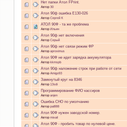
whookey
:
а комп видит ккт?
Нет папки Атол FPrint.
Автор
30
Атол 90ф ошибка Е130-026
04 Апреля 2026, 23:05:03
Автор
Сергей К
АТОЛ 90Ф - та же проблема
GenKass
:
Я опять со своей 
Автор
Ильин
Атол 90ф нет включения
тех.обнуление в Атол-11ф, 
Автор
Серый
Атол 90ф нет связи режим ФР
драйвер не видит ККТ.
Автор
aproximus
Атол 90Ф не идет зарядка аккумулятора
04 Апреля 2026, 10:55:29
Автор
kkmspb
Атол 90ф наложение строк при работе от сети
Автор
Amigo93
GenKass
:
whookey:в чеке ин
Замкнутый круг на 8346
Автор
13sdi
03 Апреля 2026, 12:28:08
Программирование ФИО кассиров
Автор
anjen
whookey
:
хмм. а для rev 1.
Ошибка СНО по умолчанию
Автор
pal888
03 Апреля 2026, 10:58:23
Атол 90Ф нужен заводской номер.
Автор
mixail
Атол 90Ф - пробить товар по нулевой цене.
GenKass
:
whookey: да, всё 