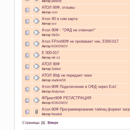
Lex_34
:
Прошивка атол 91
Автор
pletenb
АТОЛ 90Ф, отзывы
04 Декабря 2025, 15:09:59
Автор
vvm
Атол 90 и сим карта
Nord_cat
:
quattro есть про
Автор
svv
Атол 90Ф - "ОФД не отвечает"
Автор
VikDv
30 Сентября 2025, 12:56:26
Атол FPrint90Ф не пробивает чек, E000-017
Автор
KOKONOV
Nord_cat
:
cassida
Е 000-017
Автор
nik-s1
30 Сентября 2025, 12:55:39
АТОЛ 90Ф
Автор
Solden
vikt1
:
привет,сюда напишу,чт
АТОЛ 90ф не передает чеки
Автор
vladimir59
серьезные партнеры Атола?
Атол-90Ф Подключение в ОФД через EoU
Автор
Andyman
Атол 30
ФПринт90Ф РЕГИСТРАЦИЯ
Автор
KOKONOV
Атол-90Ф Программирование таблиц формат загр
25 Сентября 2025, 10:22:33
Автор
Newkid
gold
:
HELP. Нужен КЗ 4 на
Страницы: [
1
]
Вверх