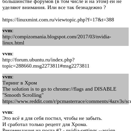
большинстве форумов (в том числе и на этом) ей не
уделяют внимания. Или все так безнадежно ?
https://linuxmint.com.ru/viewtopic.php?f=17&t=388
vvm
:
http://compizomania.blogspot.com/2017/03/nvidia-
linux.html
vvm
:
http://forum.ubuntu.ru/index.php?
topic=288660.msg2273811#msg2273811
vvm
:
Тиринг в Хром
The solution is to go to chrome://flags and DISABLE
"Smooth Scrolling"
https://www.reddit.com/r/pcmasterrace/comments/4azv3s/s
vvm
:
Это всё я для себя постил, чтобы не забыть.
И сработал только рецепт для Хрома.
Рекомендация из поста #2 - nvidia-settings --assign