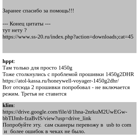
Заранее спасибо за помощь!!!
--- Конец цитаты ---
тут нету ?
https://www.ss-20.ru/index.php?action=downloads;cat=45
hppt
:
Там только для просто 1450g
Тоже столкнулись с проблемой прошивки 1450g2DHR
https://atol-kassa.ru/honeywell-voyager-1450g2dhr/
Вот отсюда 2 прошивки попробовал - не включается
режим. Третья не ставится
klim
:
https://drive.google.com/file/d/1hna-2nrkuM2UwEGw-
bbTIJmh-fzaBvlS/view?usp=drive_link
Попробуйте эту. сам сканеры перевожу в usb to com
и более ошибок в чеках не было.