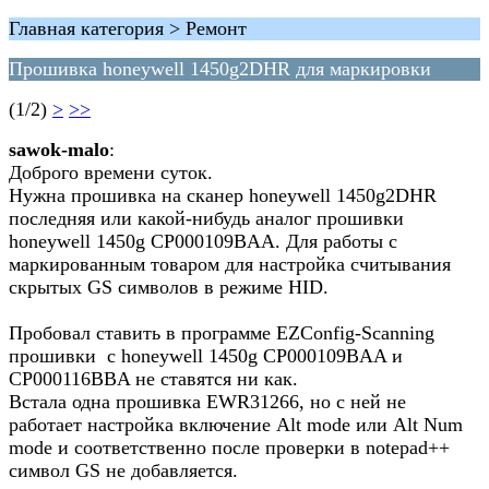
Главная категория > Ремонт
Прошивка honeywell 1450g2DHR для маркировки
(1/2)
>
>>
sawok-malo
:
Доброго времени суток.
Нужна прошивка на сканер honeywell 1450g2DHR
последняя или какой-нибудь аналог прошивки
honeywell 1450g CP000109BAA. Для работы с
маркированным товаром для настройка считывания
скрытых GS символов в режиме HID.
Пробовал ставить в программе EZConfig-Scanning
прошивки с honeywell 1450g CP000109BAA и
CP000116BBA не ставятся ни как.
Встала одна прошивка EWR31266, но с ней не
работает настройка включение Alt mode или Alt Num
mode и соответственно после проверки в notepad++
символ GS не добавляется.