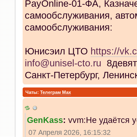
PayOnline-01-ФА, Казнач
самообслуживания, авто
самообслуживания:
Юнисэил ЦТО
https://vk.
info@unisel-cto.ru
8девят
Санкт-Петербург, Ленинск
Чаты:
Телеграм
Max
GenKass
:
vvm:Не удаётся у
07 Апреля 2026, 16:15:32