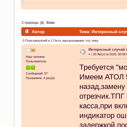
vvm
:
в чем проблема писать
07 Апреля 2026, 13:38:32
Страницы: [
1
]
Вниз
Автор
Тема: Интересный случ
GenKass
:
whookey: никак не
0 Пользователей и 1 Гость просматривают эту тему.
07 Апреля 2026, 12:02:14
Интересный случай 
30
«
:
03 Августа 2025, 00:56:
whookey
:
GenKass а если и
Наш человек
Пользователь
Требуется "м
никак не видит?
Сообщений: 57
Имеем АТОЛ 5
Похвалили: 4 раз(а)
06 Апреля 2026, 11:23:08
назад,замену 
GenKass
:
whookey: если бы
отрезчик.ТПГ
касса,при вк
бы.
индикатор ош
05 Апреля 2026, 11:10:25
задержкой,по