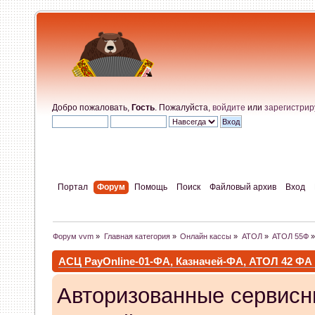
Добро пожаловать,
Гость
. Пожалуйста,
войдите
или
зарегистрир
Портал
Форум
Помощь
Поиск
Файловый архив
Вход
Форум vvm
»
Главная категория
»
Онлайн кассы
»
АТОЛ
»
АТОЛ 55Ф
АСЦ PayOnline-01-ФА, Казначей-ФА, АТОЛ 42 ФА
Авторизованные сервисн