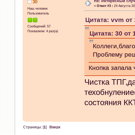
копировании f67.con на дис
Re: Интересный слу
30
«
Ответ #3 :
24 Августа 20
Наш человек
после этого нет никакой ин
Пользователь
Цитата: vvm от 
сделать? Спасибо.
Сообщений: 57
Похвалили: 4 раз(а)
Цитата: 30 от 
02 Апреля 2026, 11:50:40
Коллеги,благо
Michail
:
День добрый! на пр
Проблему ре
02 Февраля 2026, 11:59:41
Кнопка запала 
Talh
:
Как понимаю надо заг
Чистка ТПГ,да
архиве. https://www.ss-20.ru
техобнуление(
состояния КК
action=downloads;sa=downfi
03 Января 2026, 15:16:01
MIKHAIL_B
:
КАК ПРОШИТЬ
Страницы: [
1
]
Вверх