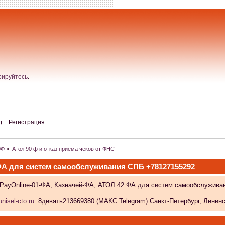
рируйтесь
.
д
Регистрация
0Ф
»
Атол 90 ф и отказ приема чеков от ФНС
 ФА для систем самообслуживания СПБ +78127155292
 PayOnline-01-ФА, Казначей-ФА, АТОЛ 42 ФА для систем самообслужива
nisel-cto.ru
8девять213669380 (МАКС Telegram) Санкт-Петербург, Ленински