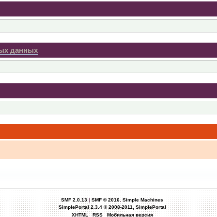
ных данных
 как атол 90ф, амс-100ф и экр-2102к-ф отлетают полностью ? Или ФНС даст доработа
207646903
50Ф (можно в ФА)
ть у кого???
SMF 2.0.13
|
SMF © 2016
,
Simple Machines
SimplePortal 2.3.4 © 2008-2011, SimplePortal
XHTML
RSS
Мобильная версия