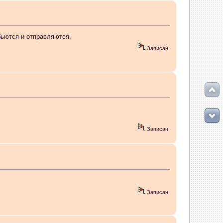
бьются и отправляются.
Записан
 мигрировать на 5-ю платформу. Атол 11 видится в системе как диск
ть? Спасибо.
Записан
ожно было. Как сейчас происходит замена???
Записан