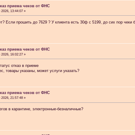
тказ приема чеков от ФНС
2026, 13:44:07 »
т? Если прошить до 7629 ? У клиента есть 30ф с 5199, до сих пор чеки 
и (6592) 1-1245, 3-2893, год выпуска 01.2017, требуется прошить до 7926, чтобы потм
оиходит быстро и после этого нет никакой индикации. В чём причина? И что надо сдела
тказ приема чеков от ФНС
2026, 16:02:27 »
ps://www.ss-20.ru/index.php?action=downloads;sa=downfile&id=2455
татус отказ в приеме
с, товары указаны, может услуги указать?
тказ приема чеков от ФНС
2026, 21:57:48 »
р с лицензией) на донорскую (зав.номер уже записан был). Раньше на сайте Штриха м
тегов в карантине, электронные-безналичные?