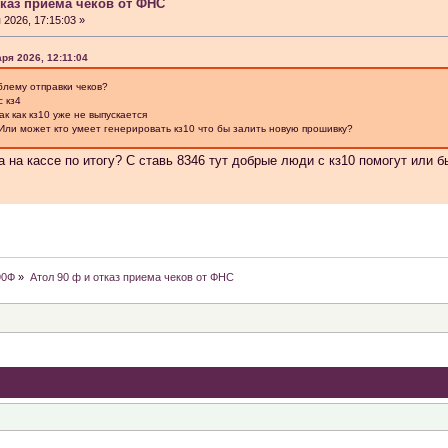
тказ приема чеков от ФНС
2026, 17:15:03 »
ря 2026, 12:11:04
блему отправки чеков?
с кз4
ные партнеры Атола?нужно восстановить УИН кассы Атол 30
ак как кз10 уже не выпускается
Или может кто умеет генерировать кз10 что бы залить новую прошивку?
 на кассе по итогу? С ставь 8346 тут добрые люди с кз10 помогут или б
, флешка microsd накрылась? Если новую, то максимально на сколько Gb можно устан
.2 после замены платы ФР необязательно начиная с прошивки версии 4701. Вопрос зак
ор 7.2 зав.№ 00307400968840. Заранее благодарю.
90Ф
»
Атол 90 ф и отказ приема чеков от ФНС
х сохраняет резервные копии таблиц при обновлении кассы через DFU? А то сбой ОЗУ
log.gov.ru/rn77/related_activities/registries/reestrkkt/