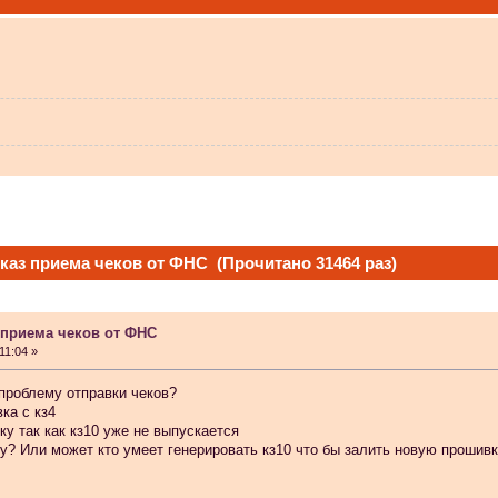
 не видит?
тказ приема чеков от ФНС (Прочитано 31464 раз)
з приема чеков от ФНС
 в Атол-11ф, не применяя драйвер? Просто драйвер не видит ККТ.
11:04 »
 проблему отправки чеков?
ка с кз4
у так как кз10 уже не выпускается
у? Или может кто умеет генерировать кз10 что бы залить новую прошив
 индикаторы гаснут.