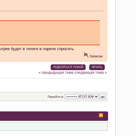
ытрее будет в телеге в ларече спросить.
Записан
овить? Изначально установлена на 8Gb.
ПОДЕЛИТЬСЯ ТЕМОЙ
ПЕЧАТЬ
рыт.
« предыдущая тема
следующая тема »
Перейти в:
 и автоматически не восстановил(