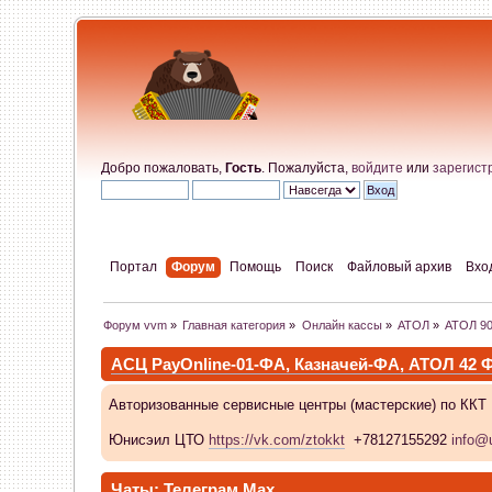
Добро пожаловать,
Гость
. Пожалуйста,
войдите
или
зарегист
Портал
Форум
Помощь
Поиск
Файловый архив
Вхо
Форум vvm
»
Главная категория
»
Онлайн кассы
»
АТОЛ
»
АТОЛ 9
АСЦ PayOnline-01-ФА, Казначей-ФА, АТОЛ 42
Авторизованные сервисные центры (мастерские) по ККТ
Юнисэил ЦТО
https://vk.com/ztokkt
+78127155292
info@u
Чаты:
Телеграм
Max