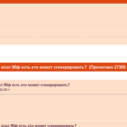
 не видит?
а атол 90ф есть кто может сгенерировать? (Прочитано 27305 
ол 90ф есть кто может сгенерировать?
 в Атол-11ф, не применяя драйвер? Просто драйвер не видит ККТ.
11:40 »
 индикаторы гаснут.
а атол 90ф есть кто может сгенерировать?