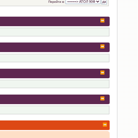
Перейти в:
овить? Изначально установлена на 8Gb.
рыт.
 и автоматически не восстановил(