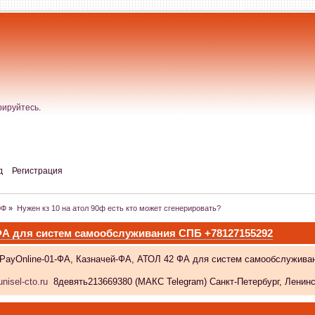
рируйтесь
.
д
Регистрация
0Ф
»
Нужен кз 10 на атол 90ф есть кто может сгенерировать?
 ФА для систем самообслуживания СПБ +78127155292
 PayOnline-01-ФА, Казначей-ФА, АТОЛ 42 ФА для систем самообслужива
nisel-cto.ru
8девять213669380 (МАКС Telegram) Санкт-Петербург, Ленински