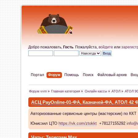
Добро пожаловать,
Гость
. Пожалуйста,
войдите
или
зарегист
Портал
Форум
Помощь
Поиск
Файловый архив
Вхо
Форум vvm
»
Главная категория
»
Онлайн кассы
»
АТОЛ
»
АТОЛ 9
АСЦ PayOnline-01-ФА, Казначей-ФА, АТОЛ 42
Авторизованные сервисные центры (мастерские) по ККТ
Юнисэил ЦТО
https://vk.com/ztokkt
+78127155292
info@u
Чаты:
Телеграм
Max