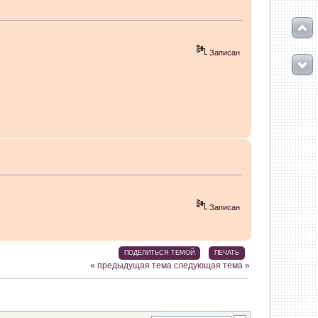
Записан
 мигрировать на 5-ю платформу. Атол 11 видится в системе как диск
ть? Спасибо.
Записан
ожно было. Как сейчас происходит замена???
ПОДЕЛИТЬСЯ ТЕМОЙ
ПЕЧАТЬ
« предыдущая тема
следующая тема »