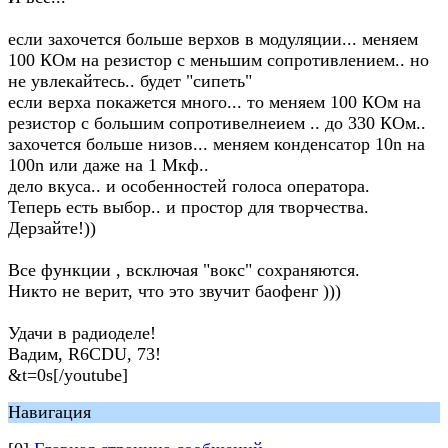
если захочется больше верхов в модуляции... меняем
100 КОм на резистор с меньшим сопротивлением.. но
не увлекайтесь.. будет "сипеть"
если верха покажется много... то меняем 100 КОм на
резистор с большим сопротивелнеием .. до 330 КОм..
захочется больше низов... меняем конденсатор 10n на
100n или даже на 1 Мкф..
дело вкуса.. и особенностей голоса оператора.
Теперь есть выбор.. и простор для творчества.
Дерзайте!))
Все функции , всключая "вокс" сохраняются.
Никто не верит, что это звучит баофенг )))
Удачи в радиоделе!
Вадим, R6CDU, 73!
&t=0s[/youtube]
Навигация