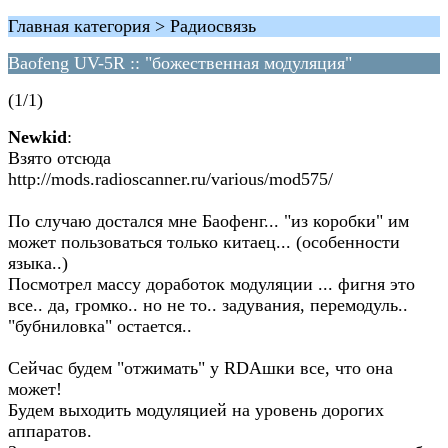
Главная категория > Радиосвязь
Baofeng UV-5R :: "божественная модуляция"
(1/1)
Newkid
:
Взято отсюда
http://mods.radioscanner.ru/various/mod575/
По случаю достался мне Баофенг... "из коробки" им
может пользоваться только китаец... (особенности
языка..)
Посмотрел массу доработок модуляции ... фигня это
все.. да, громко.. но не то.. задувания, перемодуль..
"бубниловка" остается..
Сейчас будем "отжимать" у RDAшки все, что она
может!
Будем выходить модуляцией на уровень дорогих
аппаратов.