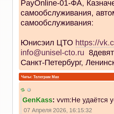
PayOnline-01-ФА, Казнач
самообслуживания, авто
самообслуживания:
Юнисэил ЦТО
https://vk.
info@unisel-cto.ru
8девят
Санкт-Петербург, Ленинск
Чаты:
Телеграм
Max
GenKass
:
vvm:Не удаётся у
07 Апреля 2026, 16:15:32