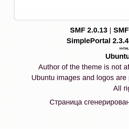
запись и индикаторы гаснут.
03 Апреля 2026, 10:02:33
SMF 2.0.13
|
SMF
whookey
:
GenKass: с перем
SimplePortal 2.3.
03 Апреля 2026, 05:22:56
XHTML
Ubuntu
GenKass
:
По тому же вопрос
Author of the theme is not a
02 Апреля 2026, 12:56:37
Ubuntu images and logos are 
GenKass
:
Всем доброго дня!
All r
серии (6592) 1-1245, 3-2893
Страница сгенерирована
прошить до 7926, чтобы пот
Атол 11 видится в системе ка