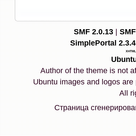
запись и индикаторы гаснут.
03 Апреля 2026, 10:02:33
SMF 2.0.13
|
SMF
whookey
:
GenKass: с перем
SimplePortal 2.3.
03 Апреля 2026, 05:22:56
XHTML
Ubuntu
GenKass
:
По тому же вопрос
Author of the theme is not a
02 Апреля 2026, 12:56:37
Ubuntu images and logos are 
GenKass
:
Всем доброго дня!
All r
серии (6592) 1-1245, 3-2893
Страница сгенерирован
прошить до 7926, чтобы пот
Атол 11 видится в системе ка