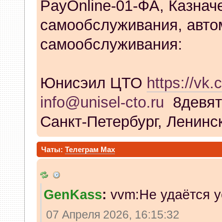
PayOnline-01-ФА, Казнач
самообслуживания, авто
самообслуживания:
Юнисэил ЦТО
https://vk.
info@unisel-cto.ru
8девят
Санкт-Петербург, Ленинск
Чаты:
Телеграм
Max
GenKass
:
vvm:Не удаётся у
07 Апреля 2026, 16:15:32