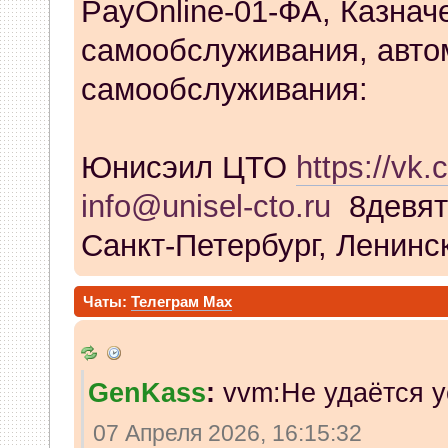
PayOnline-01-ФА, Казнач
самообслуживания, авто
самообслуживания:
Юнисэил ЦТО
https://vk.
info@unisel-cto.ru
8девят
Санкт-Петербург, Ленинск
Чаты:
Телеграм
Max
GenKass
:
vvm:Не удаётся у
07 Апреля 2026, 16:15:32