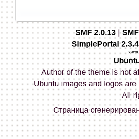
запись и индикаторы гаснут.
03 Апреля 2026, 10:02:33
SMF 2.0.13
|
SMF
whookey
:
GenKass: с перем
SimplePortal 2.3.
03 Апреля 2026, 05:22:56
XHTML
Ubuntu
GenKass
:
По тому же вопрос
Author of the theme is not a
02 Апреля 2026, 12:56:37
Ubuntu images and logos are 
GenKass
:
Всем доброго дня!
All r
серии (6592) 1-1245, 3-2893
Страница сгенерирована
прошить до 7926, чтобы пот
Атол 11 видится в системе ка