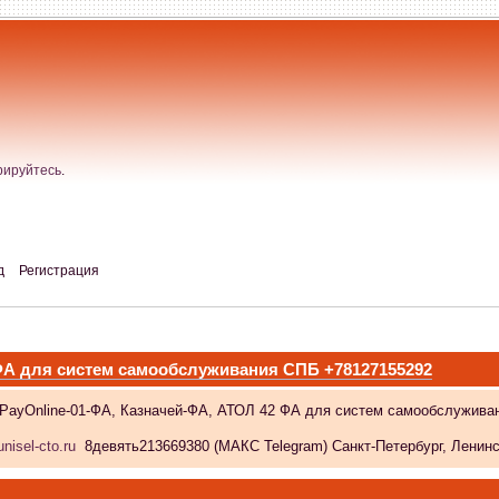
рируйтесь
.
д
Регистрация
 ФА для систем самообслуживания СПБ +78127155292
 PayOnline-01-ФА, Казначей-ФА, АТОЛ 42 ФА для систем самообслужива
nisel-cto.ru
8девять213669380 (МАКС Telegram) Санкт-Петербург, Ленински