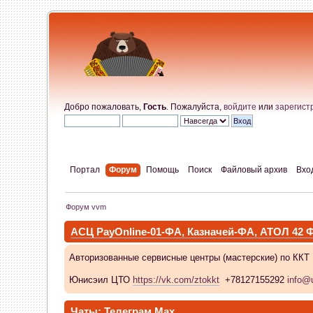
Добро пожаловать,
Гость
. Пожалуйста,
войдите
или
зарегист
Портал
Форум
Помощь
Поиск
Файловый архив
Вхо
Форум vvm
АСЦ PayOnline-01-ФА, Казначей-ФА, АТОЛ 42
Авторизованные сервисные центры (мастерские) по ККТ
Юнисэил ЦТО
https://vk.com/ztokkt
+78127155292
info@u
Чаты:
Телеграм
Max