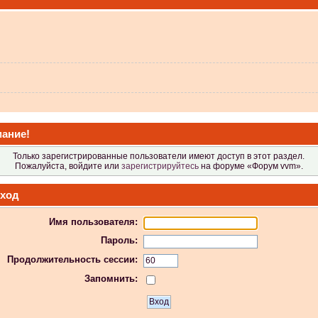
 не видит?
ание!
Только зарегистрированные пользователи имеют доступ в этот раздел.
Пожалуйста, войдите или
зарегистрируйтесь
на форуме «Форум vvm».
ход
Имя пользователя:
 в Атол-11ф, не применяя драйвер? Просто драйвер не видит ККТ.
Пароль:
Продолжительность сессии:
Запомнить:
 индикаторы гаснут.