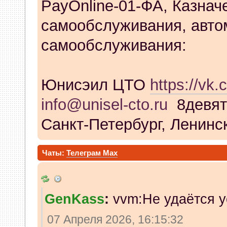
PayOnline-01-ФА, Казнач
самообслуживания, авто
самообслуживания:
Юнисэил ЦТО
https://vk.
info@unisel-cto.ru
8девят
Санкт-Петербург, Ленинск
Чаты:
Телеграм
Max
GenKass
:
vvm:Не удаётся у
07 Апреля 2026, 16:15:32