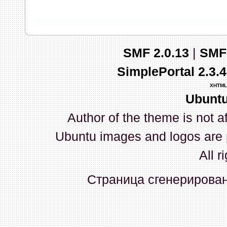
запись и индикаторы гаснут.
03 Апреля 2026, 10:02:33
SMF 2.0.13
|
SMF
whookey
:
GenKass: с перем
SimplePortal 2.3.
03 Апреля 2026, 05:22:56
XHTML
Ubuntu
GenKass
:
По тому же вопрос
Author of the theme is not a
02 Апреля 2026, 12:56:37
Ubuntu images and logos are 
GenKass
:
Всем доброго дня!
All r
серии (6592) 1-1245, 3-2893
Страница сгенерирована
прошить до 7926, чтобы пот
Атол 11 видится в системе ка