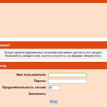
 не видит?
ание!
Только зарегистрированные пользователи имеют доступ в этот раздел.
Пожалуйста, войдите или
зарегистрируйтесь
на форуме «Форум vvm».
ход
Имя пользователя:
 в Атол-11ф, не применяя драйвер? Просто драйвер не видит ККТ.
Пароль:
Продолжительность сессии:
Запомнить:
 индикаторы гаснут.