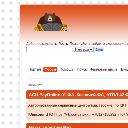
Добро пожаловать,
Гость
. Пожалуйста,
войдите
или
зарегист
Портал
Форум
Помощь
Поиск
Файловый архив
Вхо
Форум vvm
АСЦ PayOnline-01-ФА, Казначей-ФА, АТОЛ 42
Авторизованные сервисные центры (мастерские) по ККТ
Юнисэил ЦТО
https://vk.com/ztokkt
+78127155292
info@u
Чаты:
Телеграм
Max