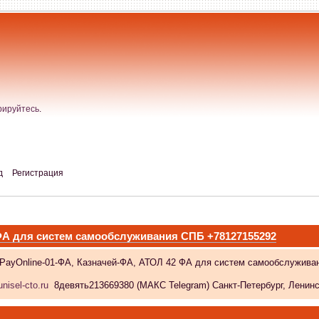
рируйтесь
.
д
Регистрация
 ФА для систем самообслуживания СПБ +78127155292
 PayOnline-01-ФА, Казначей-ФА, АТОЛ 42 ФА для систем самообслужива
nisel-cto.ru
8девять213669380 (МАКС Telegram) Санкт-Петербург, Ленински