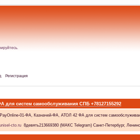
рируйтесь
.
д
Регистрация
 ФА для систем самообслуживания СПБ +78127155292
 PayOnline-01-ФА, Казначей-ФА, АТОЛ 42 ФА для систем самообслужива
nisel-cto.ru
8девять213669380 (МАКС Telegram) Санкт-Петербург, Ленински