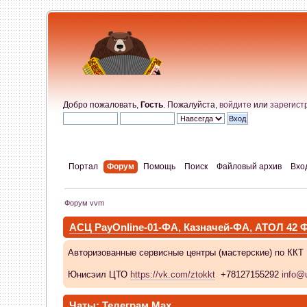
Добро пожаловать,
Гость
. Пожалуйста,
войдите
или
зарегист
Портал
Форум
Помощь
Поиск
Файловый архив
Вхо
Форум vvm
АСЦ PayOnline-01-ФА, Казначей-ФА, АТОЛ 42
Авторизованные сервисные центры (мастерские) по ККТ
Юнисэил ЦТО
https://vk.com/ztokkt
+78127155292
info@u
Чаты:
Телеграм
Max