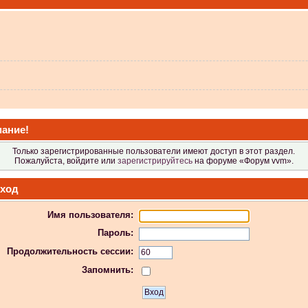
 не видит?
ание!
Только зарегистрированные пользователи имеют доступ в этот раздел.
Пожалуйста, войдите или
зарегистрируйтесь
на форуме «Форум vvm».
ход
Имя пользователя:
 в Атол-11ф, не применяя драйвер? Просто драйвер не видит ККТ.
Пароль:
Продолжительность сессии:
Запомнить:
 индикаторы гаснут.