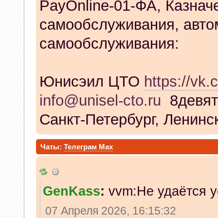
PayOnline-01-ФА, Казнач
самообслуживания, авто
самообслуживания:
Юнисэил ЦТО
https://vk.
info@unisel-cto.ru
8девят
Санкт-Петербург, Ленинск
Чаты:
Телеграм
Max
GenKass
:
vvm:Не удаётся у
07 Апреля 2026, 16:15:32