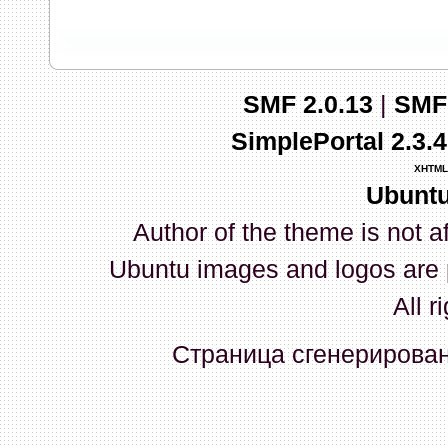
запись и индикаторы гаснут.
03 Апреля 2026, 10:02:33
SMF 2.0.13
|
SMF
whookey
:
GenKass: с перем
SimplePortal 2.3.
03 Апреля 2026, 05:22:56
XHTML
Ubuntu
GenKass
:
По тому же вопрос
Author of the theme is not a
02 Апреля 2026, 12:56:37
Ubuntu images and logos are 
GenKass
:
Всем доброго дня!
All r
серии (6592) 1-1245, 3-2893
Страница сгенерирована
прошить до 7926, чтобы пот
Атол 11 видится в системе ка