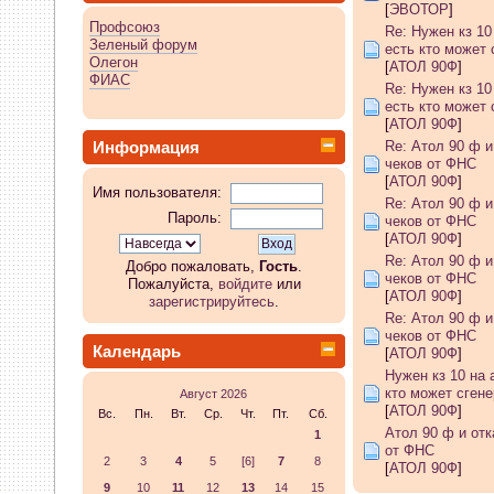
[
ЭВОТОР
]
Профсоюз
бы.
Re: Нужен кз 10
Зеленый форум
есть кто может
Олегон
[
АТОЛ 90Ф
]
05 Апреля 2026, 11:10:25
ФИАС
Re: Нужен кз 10
есть кто может
whookey
:
а комп видит ккт?
[
АТОЛ 90Ф
]
Информация
Re: Атол 90 ф и
чеков от ФНС
04 Апреля 2026, 23:05:03
[
АТОЛ 90Ф
]
Имя пользователя:
Re: Атол 90 ф и
Пароль:
GenKass
:
Я опять со своей 
чеков от ФНС
[
АТОЛ 90Ф
]
Re: Атол 90 ф и
тех.обнуление в Атол-11ф, 
Добро пожаловать,
Гость
.
чеков от ФНС
Пожалуйста,
войдите
или
[
АТОЛ 90Ф
]
зарегистрируйтесь
.
драйвер не видит ККТ.
Re: Атол 90 ф и
чеков от ФНС
Календарь
[
АТОЛ 90Ф
]
04 Апреля 2026, 10:55:29
Нужен кз 10 на 
кто может сген
Август 2026
GenKass
:
whookey:в чеке ин
[
АТОЛ 90Ф
]
Вс.
Пн.
Вт.
Ср.
Чт.
Пт.
Сб.
Атол 90 ф и отк
1
от ФНС
03 Апреля 2026, 12:28:08
2
3
4
5
[6]
7
8
[
АТОЛ 90Ф
]
9
10
11
12
13
14
15