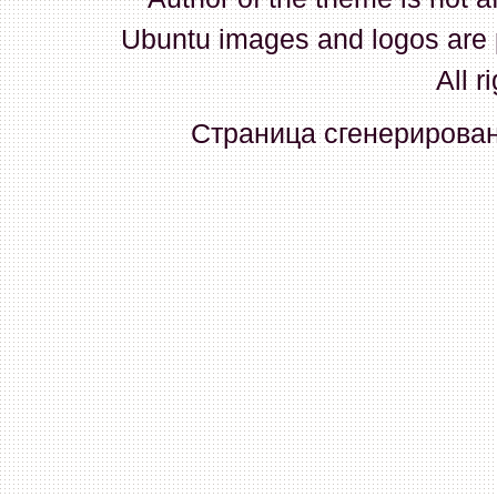
Ubuntu images and logos are 
03 Января 2026, 15:16:01
All r
MIKHAIL_B
:
КАК ПРОШИТЬ
Страница сгенерирована
03 Января 2026, 13:14:49
vvm
:
На сайте okassa.info
30 Декабря 2025, 21:46:39
radian
:
Ай нид хелп. Замена
номер с лицензией) на доно
был). Раньше на сайте Штр
происходит замена???
28 Декабря 2025, 12:01:20