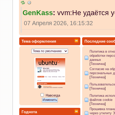
GenKass
:
vvm:Не удаётся у
07 Апреля 2026, 16:15:32
vvm
:
в чем проблема писать
Тема оформления
Последние соо
07 Апреля 2026, 13:38:32
Политика в отн
обработки перс
GenKass
:
whookey: никак не
данных
[
Техничка
]
07 Апреля 2026, 12:02:14
Согласие на об
персональных 
[
Техничка
]
whookey
:
GenKass а если и
Пользовательск
[
Техничка
]
никак не видит?
Навсегда
Политика испол
06 Апреля 2026, 11:23:08
файлов cookie
[
Техничка
]
Прошивка планш
GenKass
:
whookey: если бы
Годнота
через утилиту 