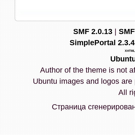
запись и индикаторы гаснут.
03 Апреля 2026, 10:02:33
SMF 2.0.13
|
SMF
whookey
:
GenKass: с перем
SimplePortal 2.3.
03 Апреля 2026, 05:22:56
XHTML
Ubuntu
GenKass
:
По тому же вопрос
Author of the theme is not a
02 Апреля 2026, 12:56:37
Ubuntu images and logos are 
GenKass
:
Всем доброго дня!
All r
серии (6592) 1-1245, 3-2893
Страница сгенерирована
прошить до 7926, чтобы пот
Атол 11 видится в системе ка