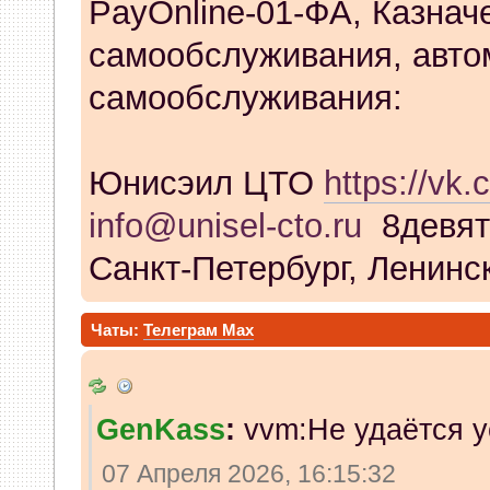
PayOnline-01-ФА, Казнач
самообслуживания, авто
самообслуживания:
Юнисэил ЦТО
https://vk.
info@unisel-cto.ru
8девят
Санкт-Петербург, Ленинск
Чаты:
Телеграм
Max
GenKass
:
vvm:Не удаётся у
07 Апреля 2026, 16:15:32