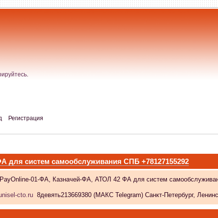
рируйтесь
.
д
Регистрация
 ФА для систем самообслуживания СПБ +78127155292
 PayOnline-01-ФА, Казначей-ФА, АТОЛ 42 ФА для систем самообслужива
nisel-cto.ru
8девять213669380 (МАКС Telegram) Санкт-Петербург, Ленински