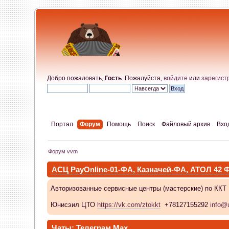
Добро пожаловать,
Гость
. Пожалуйста,
войдите
или
зарегист
Портал
Форум
Помощь
Поиск
Файловый архив
Вхо
Форум vvm
АСЦ PayOnline-01-ФА, Казначей-ФА, АТОЛ 42
Авторизованные сервисные центры (мастерские) по ККТ
Юнисэил ЦТО
https://vk.com/ztokkt
+78127155292
info@u
Чаты:
Телеграм
Max