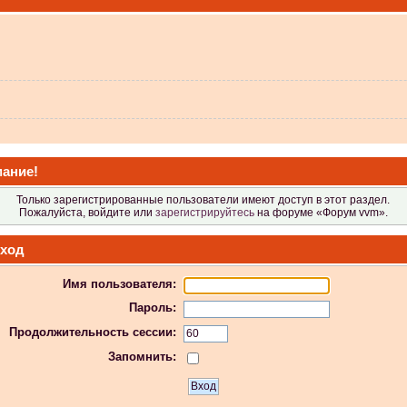
 не видит?
ание!
Только зарегистрированные пользователи имеют доступ в этот раздел.
Пожалуйста, войдите или
зарегистрируйтесь
на форуме «Форум vvm».
ход
Имя пользователя:
 в Атол-11ф, не применяя драйвер? Просто драйвер не видит ККТ.
Пароль:
Продолжительность сессии:
Запомнить:
 индикаторы гаснут.