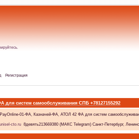
рируйтесь
.
д
Регистрация
 ФА для систем самообслуживания СПБ +78127155292
 PayOnline-01-ФА, Казначей-ФА, АТОЛ 42 ФА для систем самообслужива
nisel-cto.ru
8девять213669380 (МАКС Telegram) Санкт-Петербург, Ленински