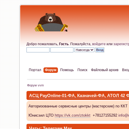
Добро пожаловать,
Гость
. Пожалуйста,
войдите
или
зарегист
Портал
Форум
Помощь
Поиск
Файловый архив
Вхо
Форум vvm
АСЦ PayOnline-01-ФА, Казначей-ФА, АТОЛ 42
Авторизованные сервисные центры (мастерские) по ККТ
Юнисэил ЦТО
https://vk.com/ztokkt
+78127155292
info@u
Чаты:
Телеграм
Max