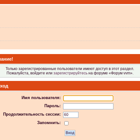
 не видит?
ание!
Только зарегистрированные пользователи имеют доступ в этот раздел.
Пожалуйста, войдите или
зарегистрируйтесь
на форуме «Форум vvm».
ход
Имя пользователя:
 в Атол-11ф, не применяя драйвер? Просто драйвер не видит ККТ.
Пароль:
Продолжительность сессии:
Запомнить:
 индикаторы гаснут.