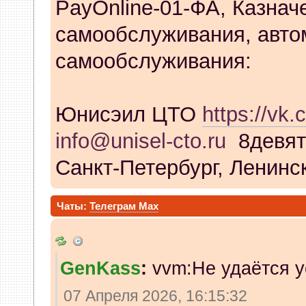
PayOnline-01-ФА, Казнач
самообслуживания, авто
самообслуживания:
Юнисэил ЦТО
https://vk.
info@unisel-cto.ru
8девят
Санкт-Петербург, Ленинск
Чаты:
Телеграм
Max
GenKass
:
vvm:Не удаётся у
07 Апреля 2026, 16:15:32