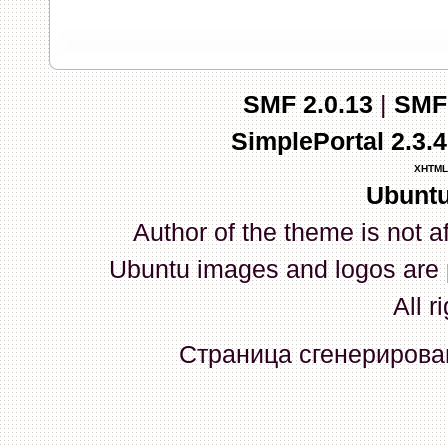
запись и индикаторы гаснут.
03 Апреля 2026, 10:02:33
SMF 2.0.13
|
SMF
whookey
:
GenKass: с перем
SimplePortal 2.3.
03 Апреля 2026, 05:22:56
XHTML
Ubuntu
GenKass
:
По тому же вопрос
Author of the theme is not a
02 Апреля 2026, 12:56:37
Ubuntu images and logos are 
GenKass
:
Всем доброго дня!
All r
серии (6592) 1-1245, 3-2893
Страница сгенерирован
прошить до 7926, чтобы пот
Атол 11 видится в системе ка