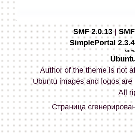
запись и индикаторы гаснут.
03 Апреля 2026, 10:02:33
SMF 2.0.13
|
SMF
whookey
:
GenKass: с перем
SimplePortal 2.3.
03 Апреля 2026, 05:22:56
XHTML
Ubuntu
GenKass
:
По тому же вопрос
Author of the theme is not a
02 Апреля 2026, 12:56:37
Ubuntu images and logos are 
GenKass
:
Всем доброго дня!
All r
серии (6592) 1-1245, 3-2893
Страница сгенерирована
прошить до 7926, чтобы пот
Атол 11 видится в системе ка