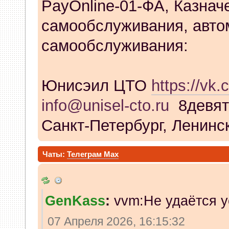
PayOnline-01-ФА, Казнач
самообслуживания, авто
самообслуживания:
Юнисэил ЦТО
https://vk.
info@unisel-cto.ru
8девят
Санкт-Петербург, Ленинск
Чаты:
Телеграм
Max
GenKass
:
vvm:Не удаётся у
07 Апреля 2026, 16:15:32