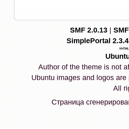
запись и индикаторы гаснут.
03 Апреля 2026, 10:02:33
SMF 2.0.13
|
SMF
whookey
:
GenKass: с перем
SimplePortal 2.3.
03 Апреля 2026, 05:22:56
XHTML
Ubuntu
GenKass
:
По тому же вопрос
Author of the theme is not a
02 Апреля 2026, 12:56:37
Ubuntu images and logos are 
GenKass
:
Всем доброго дня!
All r
серии (6592) 1-1245, 3-2893
Страница сгенерирован
прошить до 7926, чтобы пот
Атол 11 видится в системе ка