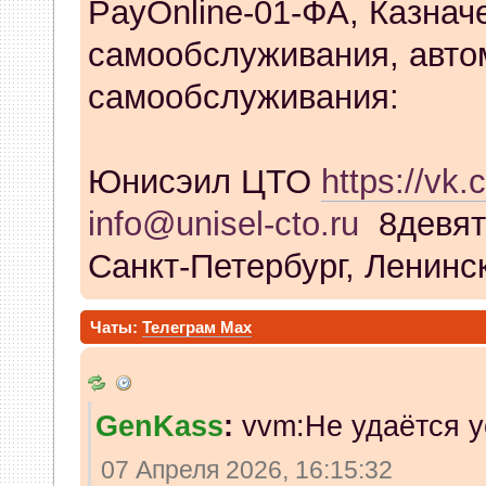
PayOnline-01-ФА, Казнач
самообслуживания, авто
самообслуживания:
Юнисэил ЦТО
https://vk.
info@unisel-cto.ru
8девят
Санкт-Петербург, Ленинск
Чаты:
Телеграм
Max
GenKass
:
vvm:Не удаётся у
07 Апреля 2026, 16:15:32