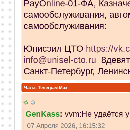
PayOnline-01-ФА, Казнач
самообслуживания, авто
самообслуживания:
Юнисэил ЦТО
https://vk.
info@unisel-cto.ru
8девят
Санкт-Петербург, Ленинск
Чаты:
Телеграм
Max
GenKass
:
vvm:Не удаётся у
07 Апреля 2026, 16:15:32