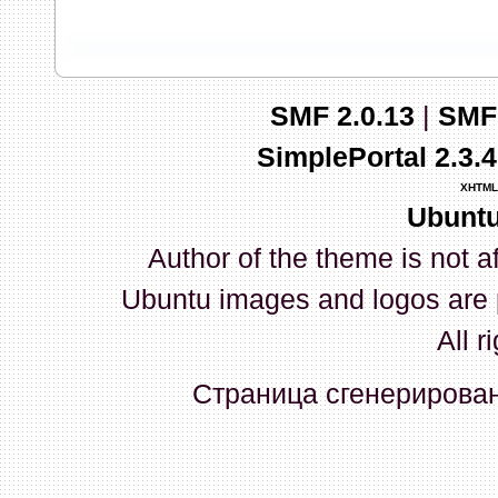
запись и индикаторы гаснут.
03 Апреля 2026, 10:02:33
SMF 2.0.13
|
SMF
whookey
:
GenKass: с перем
SimplePortal 2.3.
03 Апреля 2026, 05:22:56
XHTML
Ubuntu
GenKass
:
По тому же вопрос
Author of the theme is not a
02 Апреля 2026, 12:56:37
Ubuntu images and logos are 
GenKass
:
Всем доброго дня!
All r
серии (6592) 1-1245, 3-2893
Страница сгенерирована
прошить до 7926, чтобы пот
Атол 11 видится в системе ка