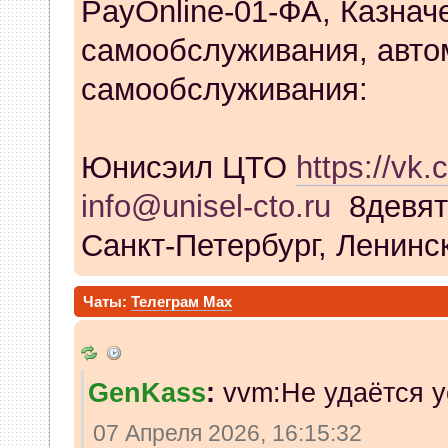
PayOnline-01-ФА, Казнач
самообслуживания, авто
самообслуживания:
Юнисэил ЦТО
https://vk.
info@unisel-cto.ru
8девят
Санкт-Петербург, Ленинск
Чаты:
Телеграм
Max
GenKass
:
vvm:Не удаётся у
07 Апреля 2026, 16:15:32