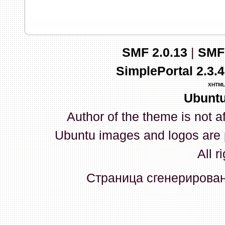
запись и индикаторы гаснут.
03 Апреля 2026, 10:02:33
SMF 2.0.13
|
SMF
whookey
:
GenKass: с перем
SimplePortal 2.3.
03 Апреля 2026, 05:22:56
XHTML
Ubuntu
GenKass
:
По тому же вопрос
Author of the theme is not a
02 Апреля 2026, 12:56:37
Ubuntu images and logos are 
GenKass
:
Всем доброго дня!
All r
серии (6592) 1-1245, 3-2893
Страница сгенерирована
прошить до 7926, чтобы пот
Атол 11 видится в системе ка