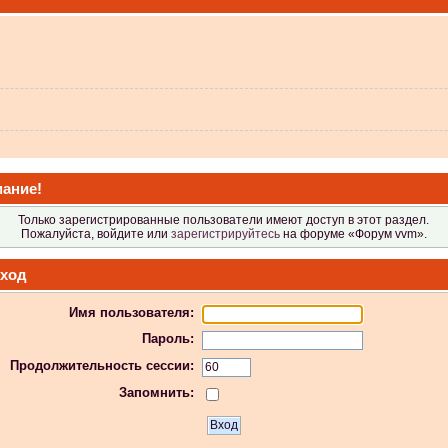
 не видит?
ание!
Только зарегистрированные пользователи имеют доступ в этот раздел.
Пожалуйста, войдите или
зарегистрируйтесь
на форуме «Форум vvm».
ход
Имя пользователя:
 в Атол-11ф, не применяя драйвер? Просто драйвер не видит ККТ.
Пароль:
Продолжительность сессии:
Запомнить:
 индикаторы гаснут.