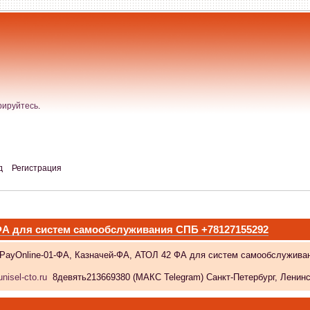
рируйтесь
.
д
Регистрация
 ФА для систем самообслуживания СПБ +78127155292
 PayOnline-01-ФА, Казначей-ФА, АТОЛ 42 ФА для систем самообслужива
nisel-cto.ru
8девять213669380 (МАКС Telegram) Санкт-Петербург, Ленински