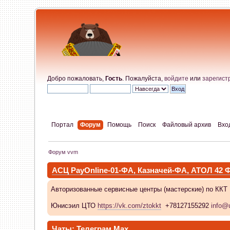
Добро пожаловать,
Гость
. Пожалуйста,
войдите
или
зарегист
Портал
Форум
Помощь
Поиск
Файловый архив
Вхо
Форум vvm
АСЦ PayOnline-01-ФА, Казначей-ФА, АТОЛ 42
Авторизованные сервисные центры (мастерские) по ККТ
Юнисэил ЦТО
https://vk.com/ztokkt
+78127155292
info@u
Чаты:
Телеграм
Max