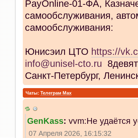
PayOnline-01-ФА, Казнач
самообслуживания, авто
самообслуживания:
Юнисэил ЦТО
https://vk.
info@unisel-cto.ru
8девят
Санкт-Петербург, Ленинск
Чаты:
Телеграм
Max
GenKass
:
vvm:Не удаётся у
07 Апреля 2026, 16:15:32