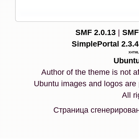
запись и индикаторы гаснут.
03 Апреля 2026, 10:02:33
SMF 2.0.13
|
SMF
whookey
:
GenKass: с перем
SimplePortal 2.3.
03 Апреля 2026, 05:22:56
XHTML
Ubuntu
GenKass
:
По тому же вопрос
Author of the theme is not a
02 Апреля 2026, 12:56:37
Ubuntu images and logos are 
GenKass
:
Всем доброго дня!
All r
серии (6592) 1-1245, 3-2893
Страница сгенерирована
прошить до 7926, чтобы пот
Атол 11 видится в системе ка