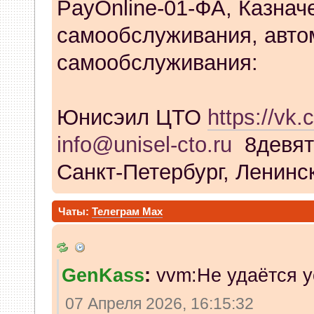
PayOnline-01-ФА, Казнач
самообслуживания, авто
самообслуживания:
Юнисэил ЦТО
https://vk.
info@unisel-cto.ru
8девят
Санкт-Петербург, Ленинск
Чаты:
Телеграм
Max
GenKass
:
vvm:Не удаётся у
07 Апреля 2026, 16:15:32