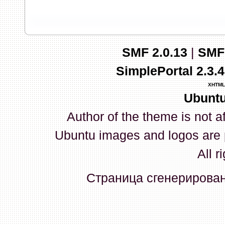
запись и индикаторы гаснут.
03 Апреля 2026, 10:02:33
SMF 2.0.13
|
SMF
whookey
:
GenKass: с перем
SimplePortal 2.3.
03 Апреля 2026, 05:22:56
XHTML
Ubuntu
GenKass
:
По тому же вопрос
Author of the theme is not a
02 Апреля 2026, 12:56:37
Ubuntu images and logos are 
GenKass
:
Всем доброго дня!
All r
серии (6592) 1-1245, 3-2893
Страница сгенерирована
прошить до 7926, чтобы пот
Атол 11 видится в системе ка