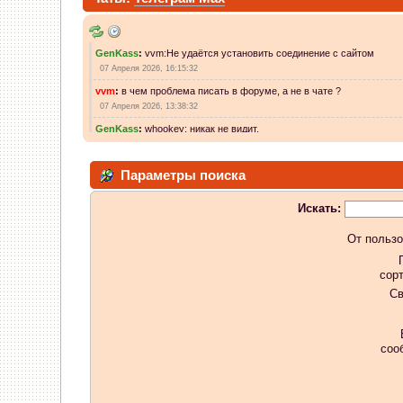
GenKass
:
vvm:Не удаётся установить соединение с сайтом
07 Апреля 2026, 16:15:32
vvm
:
в чем проблема писать в форуме, а не в чате ?
07 Апреля 2026, 13:38:32
GenKass
:
whookey: никак не видит.
07 Апреля 2026, 12:02:14
whookey
:
GenKass а если интерфейсы попереключать? или никак
Параметры поиска
06 Апреля 2026, 11:23:08
GenKass
:
whookey: если бы комп видел ккт, проблем не было бы.
Искать:
05 Апреля 2026, 11:10:25
От пользо
whookey
:
а комп видит ккт?
04 Апреля 2026, 23:05:03
сор
GenKass
:
Я опять со своей печалькой. Как сделать тех.обнуление
Св
04 Апреля 2026, 10:55:29
GenKass
:
whookey:в чеке информация о ккт зн.001067....и т.д.
03 Апреля 2026, 12:28:08
соо
whookey
:
хмм. а для rev 1.5 не f51.con надо?
03 Апреля 2026, 10:58:23
GenKass
:
whookey: да, всё норм., но быстро происходит запись и