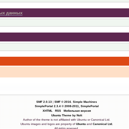
ных данных
ные партнеры Атола?нужно восстановить УИН кассы Атол 30
, флешка microsd накрылась? Если новую, то максимально на сколько Gb можно устан
.2 после замены платы ФР необязательно начиная с прошивки версии 4701. Вопрос зак
ор 7.2 зав.№ 00307400968840. Заранее благодарю.
SMF 2.0.13
|
SMF © 2016
,
Simple Machines
х сохраняет резервные копии таблиц при обновлении кассы через DFU? А то сбой ОЗУ
SimplePortal 2.3.4 © 2008-2011, SimplePortal
XHTML
RSS
Мобильная версия
log.gov.ru/rn77/related_activities/registries/reestrkkt/
Ubuntu Theme by Nolt
Author of the theme is not affiliated with Ubuntu or Canonical Ltd.
Ubuntu images and logos are property of
Ubuntu
and
Canonical Ltd.
All rights reserved.