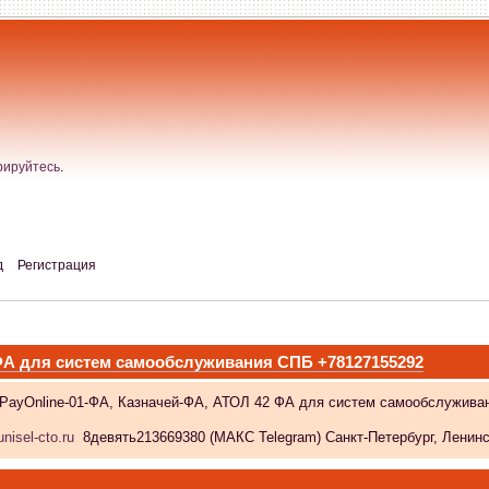
рируйтесь
.
д
Регистрация
 ФА для систем самообслуживания СПБ +78127155292
 PayOnline-01-ФА, Казначей-ФА, АТОЛ 42 ФА для систем самообслужива
nisel-cto.ru
8девять213669380 (МАКС Telegram) Санкт-Петербург, Ленински