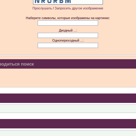
Прослушать
/
Запросить другое изображение
Наберите символы, которые изображены на картинке:
Диодный ...:
и (6592) 1-1245, 3-2893, год выпуска 01.2017, требуется прошить до 7926, чтобы потм
оиходит быстро и после этого нет никакой индикации. В чём причина? И что надо сдела
Однопереходный ...:
водиться поиск
ps://www.ss-20.ru/index.php?action=downloads;sa=downfile&id=2455
р с лицензией) на донорскую (зав.номер уже записан был). Раньше на сайте Штриха м