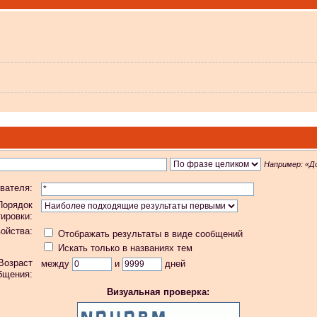
 не видит?
Например:
«Д
вателя:
Порядок
тировки:
 в Атол-11ф, не применяя драйвер? Просто драйвер не видит ККТ.
ойства:
Отображать результаты в виде сообщений
Искать только в названиях тем
Возраст
между
и
дней
бщения:
Визуальная проверка:
 индикаторы гаснут.