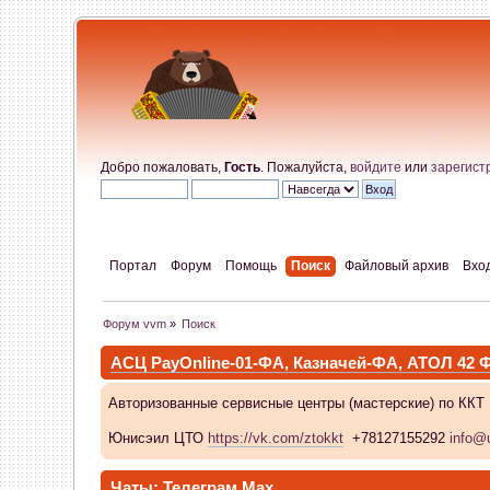
Добро пожаловать,
Гость
. Пожалуйста,
войдите
или
зарегист
Портал
Форум
Помощь
Поиск
Файловый архив
Вхо
Форум vvm
»
Поиск
АСЦ PayOnline-01-ФА, Казначей-ФА, АТОЛ 42
Авторизованные сервисные центры (мастерские) по ККТ
Юнисэил ЦТО
https://vk.com/ztokkt
+78127155292
info@u
Чаты:
Телеграм
Max