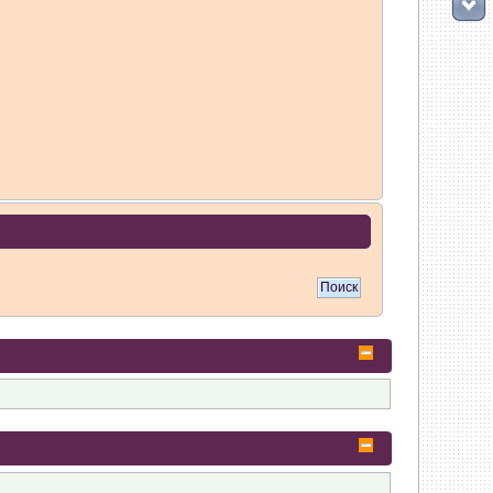
 мигрировать на 5-ю платформу. Атол 11 видится в системе как диск
ть? Спасибо.
ожно было. Как сейчас происходит замена???