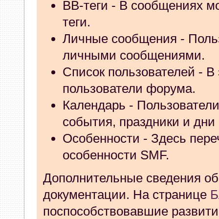
BB-теги
- В сообщениях м
запись и индикаторы гаснут.
теги.
03 Апреля 2026, 10:02:33
Личные сообщения
- Поль
личными сообщениями.
whookey
:
GenKass: с перем
Список пользователей
- В
03 Апреля 2026, 05:22:56
пользователи форума.
GenKass
:
По тому же вопрос
Календарь
- Пользователи
события, праздники и дни
02 Апреля 2026, 12:56:37
Особенности
- Здесь пер
GenKass
:
Всем доброго дня!
особенности SMF.
серии (6592) 1-1245, 3-2893
Дополнительные сведения о
прошить до 7926, чтобы пот
документации
. На странице
Б
Атол 11 видится в системе ка
поспособствовавшие развит