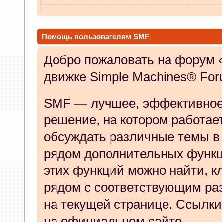
vvm
:
в чем проблема писать
07 Апреля 2026, 13:38:32
Помощь пользователям SMF
GenKass
Добро пожаловать на форум 
:
whookey: никак не
движке Simple Machines® For
07 Апреля 2026, 12:02:14
SMF — лучшее, эффективное,
whookey
:
GenKass а если и
решение, на котором работает
никак не видит?
обсуждать различные темы в 
06 Апреля 2026, 11:23:08
рядом дополнительных функ
GenKass
:
whookey: если бы
этих функций можно найти, к
бы.
рядом с соответствующим ра
на текущей странице. Ссылки
05 Апреля 2026, 11:10:25
на официальном сайте.