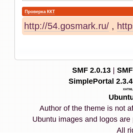
03 Января 2026, 13:14:49
Проверка ККТ
vvm
:
На сайте okassa.info
http://54.gosmark.ru/
,
http
30 Декабря 2025, 21:46:39
radian
:
Ай нид хелп. Замена
номер с лицензией) на доно
был). Раньше на сайте Штр
SMF 2.0.13
|
SMF
происходит замена???
SimplePortal 2.3.
XHTML
28 Декабря 2025, 12:01:20
Ubuntu
radian
:
Всех с наступающим
Author of the theme is not a
Ubuntu images and logos are 
28 Декабря 2025, 11:58:38
All r