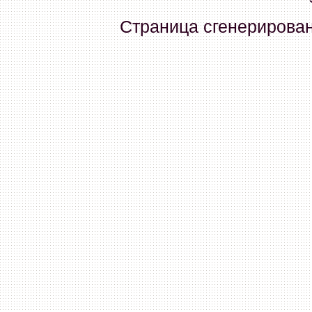
Lex_34
:
Прошивка атол 91
Страница сгенерирована
04 Декабря 2025, 15:09:59
Nord_cat
:
quattro есть про
30 Сентября 2025, 12:56:26
Nord_cat
:
cassida
30 Сентября 2025, 12:55:39
vikt1
:
привет,сюда напишу,чт
серьезные партнеры Атола?
Атол 30
25 Сентября 2025, 10:22:33
gold
:
HELP. Нужен КЗ 4 на