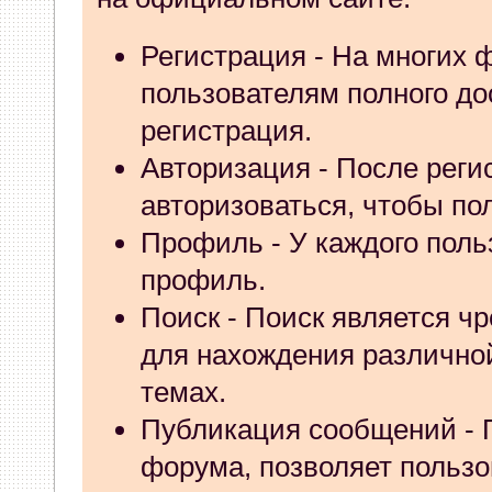
whookey
:
а комп видит ккт?
Регистрация
- На многих 
04 Апреля 2026, 23:05:03
пользователям полного до
GenKass
:
Я опять со своей 
регистрация.
тех.обнуление в Атол-11ф, 
Авторизация
- После реги
драйвер не видит ККТ.
авторизоваться, чтобы пол
Профиль
- У каждого поль
04 Апреля 2026, 10:55:29
профиль.
GenKass
:
whookey:в чеке ин
Поиск
- Поиск является ч
03 Апреля 2026, 12:28:08
для нахождения различно
whookey
:
хмм. а для rev 1.
темах.
Публикация сообщений
- 
03 Апреля 2026, 10:58:23
форума, позволяет польз
GenKass
:
whookey: да, всё 