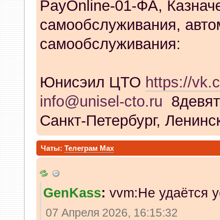
PayOnline-01-ФА, Казнач
самообслуживания, авто
самообслуживания:
Юнисэил ЦТО
https://vk.
info@unisel-cto.ru
8девят
Санкт-Петербург, Ленинск
Чаты:
Телеграм
Max
GenKass
:
vvm:Не удаётся у
07 Апреля 2026, 16:15:32