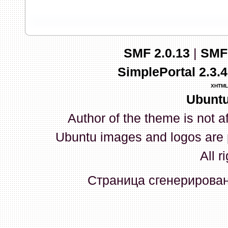
запись и индикаторы гаснут.
03 Апреля 2026, 10:02:33
SMF 2.0.13
|
SMF
whookey
:
GenKass: с перем
SimplePortal 2.3.
03 Апреля 2026, 05:22:56
XHTML
Ubuntu
GenKass
:
По тому же вопрос
Author of the theme is not a
02 Апреля 2026, 12:56:37
Ubuntu images and logos are 
GenKass
:
Всем доброго дня!
All r
серии (6592) 1-1245, 3-2893
Страница сгенерирована
прошить до 7926, чтобы пот
Атол 11 видится в системе ка