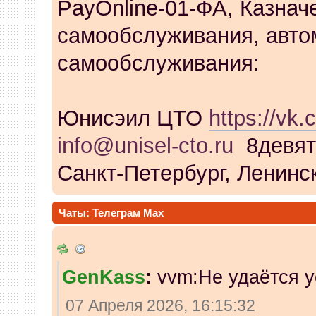
PayOnline-01-ФА, Казнач
самообслуживания, авто
самообслуживания:
Юнисэил ЦТО
https://vk.
info@unisel-cto.ru
8девят
Санкт-Петербург, Ленинск
Чаты:
Телеграм
Max
GenKass
:
vvm:Не удаётся у
07 Апреля 2026, 16:15:32