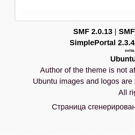
запись и индикаторы гаснут.
03 Апреля 2026, 10:02:33
SMF 2.0.13
|
SMF
whookey
:
GenKass: с перем
SimplePortal 2.3.
03 Апреля 2026, 05:22:56
XHTML
Ubuntu
GenKass
:
По тому же вопрос
Author of the theme is not a
02 Апреля 2026, 12:56:37
Ubuntu images and logos are 
GenKass
:
Всем доброго дня!
All r
серии (6592) 1-1245, 3-2893
Страница сгенерирована
прошить до 7926, чтобы пот
Атол 11 видится в системе ка