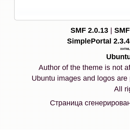
запись и индикаторы гаснут.
03 Апреля 2026, 10:02:33
SMF 2.0.13
|
SMF
whookey
:
GenKass: с перем
SimplePortal 2.3.
03 Апреля 2026, 05:22:56
XHTML
Ubuntu
GenKass
:
По тому же вопрос
Author of the theme is not a
02 Апреля 2026, 12:56:37
Ubuntu images and logos are 
GenKass
:
Всем доброго дня!
All r
серии (6592) 1-1245, 3-2893
Страница сгенерирована
прошить до 7926, чтобы пот
Атол 11 видится в системе ка