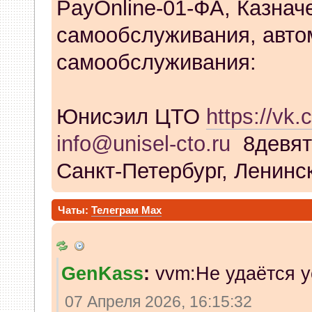
PayOnline-01-ФА, Казнач
самообслуживания, авто
самообслуживания:
Юнисэил ЦТО
https://vk.
info@unisel-cto.ru
8девят
Санкт-Петербург, Ленинск
Чаты:
Телеграм
Max
GenKass
:
vvm:Не удаётся у
07 Апреля 2026, 16:15:32