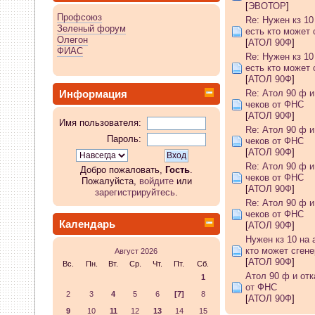
[
ЭВОТОР
]
Профсоюз
бы.
Re: Нужен кз 10
Зеленый форум
есть кто может
Олегон
[
АТОЛ 90Ф
]
05 Апреля 2026, 11:10:25
ФИАС
Re: Нужен кз 10
есть кто может
whookey
:
а комп видит ккт?
[
АТОЛ 90Ф
]
Информация
Re: Атол 90 ф и
чеков от ФНС
04 Апреля 2026, 23:05:03
[
АТОЛ 90Ф
]
Имя пользователя:
Re: Атол 90 ф и
Пароль:
GenKass
:
Я опять со своей 
чеков от ФНС
[
АТОЛ 90Ф
]
Re: Атол 90 ф и
тех.обнуление в Атол-11ф, 
Добро пожаловать,
Гость
.
чеков от ФНС
Пожалуйста,
войдите
или
[
АТОЛ 90Ф
]
зарегистрируйтесь
.
драйвер не видит ККТ.
Re: Атол 90 ф и
чеков от ФНС
Календарь
[
АТОЛ 90Ф
]
04 Апреля 2026, 10:55:29
Нужен кз 10 на 
кто может сген
Август 2026
GenKass
:
whookey:в чеке ин
[
АТОЛ 90Ф
]
Вс.
Пн.
Вт.
Ср.
Чт.
Пт.
Сб.
Атол 90 ф и отк
1
от ФНС
03 Апреля 2026, 12:28:08
2
3
4
5
6
[7]
8
[
АТОЛ 90Ф
]
9
10
11
12
13
14
15