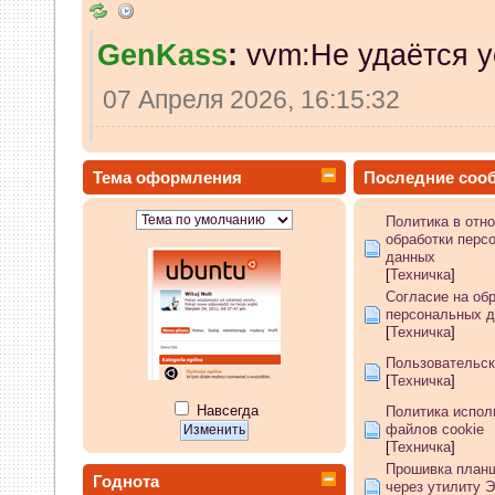
GenKass
:
vvm:Не удаётся у
07 Апреля 2026, 16:15:32
vvm
:
в чем проблема писать
Тема оформления
Последние соо
07 Апреля 2026, 13:38:32
Политика в отн
обработки перс
GenKass
:
whookey: никак не
данных
[
Техничка
]
07 Апреля 2026, 12:02:14
Согласие на об
персональных 
[
Техничка
]
whookey
:
GenKass а если и
Пользовательск
[
Техничка
]
никак не видит?
Навсегда
Политика испол
06 Апреля 2026, 11:23:08
файлов cookie
[
Техничка
]
Прошивка планш
GenKass
:
whookey: если бы
Годнота
через утилиту 