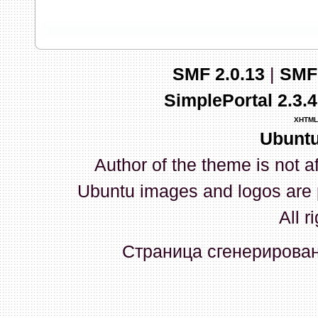
запись и индикаторы гаснут.
03 Апреля 2026, 10:02:33
SMF 2.0.13
|
SMF
whookey
:
GenKass: с перем
SimplePortal 2.3.
03 Апреля 2026, 05:22:56
XHTML
Ubuntu
GenKass
:
По тому же вопрос
Author of the theme is not a
02 Апреля 2026, 12:56:37
Ubuntu images and logos are 
GenKass
:
Всем доброго дня!
All r
серии (6592) 1-1245, 3-2893
Страница сгенерирована
прошить до 7926, чтобы пот
Атол 11 видится в системе ка