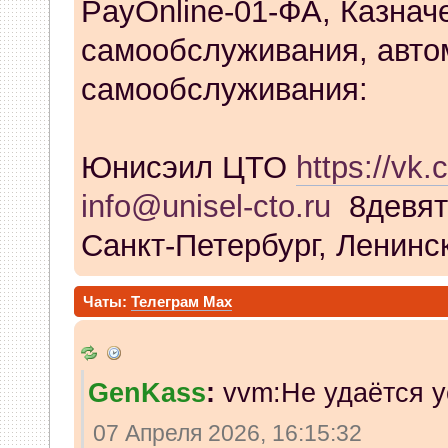
PayOnline-01-ФА, Казнач
самообслуживания, авто
самообслуживания:
Юнисэил ЦТО
https://vk.
info@unisel-cto.ru
8девят
Санкт-Петербург, Ленинск
Чаты:
Телеграм
Max
GenKass
:
vvm:Не удаётся у
07 Апреля 2026, 16:15:32