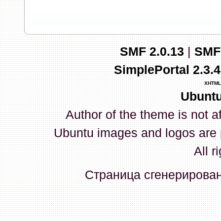
запись и индикаторы гаснут.
03 Апреля 2026, 10:02:33
SMF 2.0.13
|
SMF
whookey
:
GenKass: с перем
SimplePortal 2.3.
03 Апреля 2026, 05:22:56
XHTML
Ubuntu
GenKass
:
По тому же вопрос
Author of the theme is not a
02 Апреля 2026, 12:56:37
Ubuntu images and logos are 
GenKass
:
Всем доброго дня!
All r
серии (6592) 1-1245, 3-2893
Страница сгенерирована
прошить до 7926, чтобы пот
Атол 11 видится в системе ка