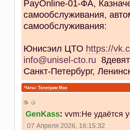
PayOnline-01-ФА, Казнач
самообслуживания, авто
самообслуживания:
Юнисэил ЦТО
https://vk.
info@unisel-cto.ru
8девят
Санкт-Петербург, Ленинск
Чаты:
Телеграм
Max
GenKass
:
vvm:Не удаётся у
07 Апреля 2026, 16:15:32