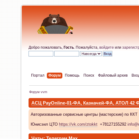
Добро пожаловать,
Гость
. Пожалуйста,
войдите
или
зарегист
Портал
Форум
Помощь
Поиск
Файловый архив
Вхо
Форум vvm
АСЦ PayOnline-01-ФА, Казначей-ФА, АТОЛ 42
Авторизованные сервисные центры (мастерские) по ККТ
Юнисэил ЦТО
https://vk.com/ztokkt
+78127155292
info@u
Чаты:
Телеграм
Max