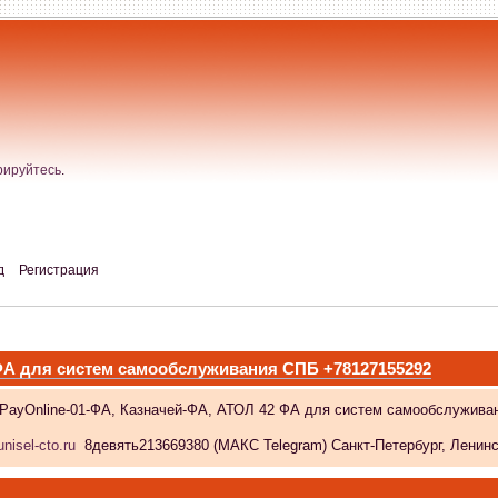
рируйтесь
.
д
Регистрация
 ФА для систем самообслуживания СПБ +78127155292
 PayOnline-01-ФА, Казначей-ФА, АТОЛ 42 ФА для систем самообслужива
nisel-cto.ru
8девять213669380 (МАКС Telegram) Санкт-Петербург, Ленински