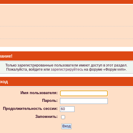
 не видит?
ание!
Только зарегистрированные пользователи имеют доступ в этот раздел.
Пожалуйста, войдите или
зарегистрируйтесь
на форуме «Форум vvm».
ход
Имя пользователя:
 в Атол-11ф, не применяя драйвер? Просто драйвер не видит ККТ.
Пароль:
Продолжительность сессии:
Запомнить:
 индикаторы гаснут.