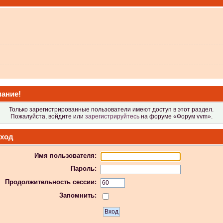
 не видит?
ание!
Только зарегистрированные пользователи имеют доступ в этот раздел.
Пожалуйста, войдите или
зарегистрируйтесь
на форуме «Форум vvm».
ход
Имя пользователя:
 в Атол-11ф, не применяя драйвер? Просто драйвер не видит ККТ.
Пароль:
Продолжительность сессии:
Запомнить:
 индикаторы гаснут.