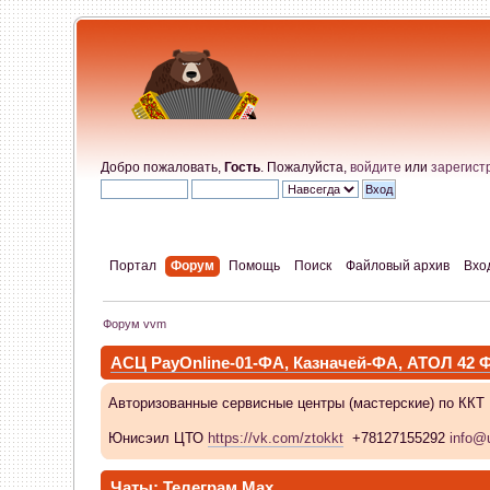
Добро пожаловать,
Гость
. Пожалуйста,
войдите
или
зарегист
Портал
Форум
Помощь
Поиск
Файловый архив
Вхо
Форум vvm
АСЦ PayOnline-01-ФА, Казначей-ФА, АТОЛ 42
Авторизованные сервисные центры (мастерские) по ККТ
Юнисэил ЦТО
https://vk.com/ztokkt
+78127155292
info@u
Чаты:
Телеграм
Max