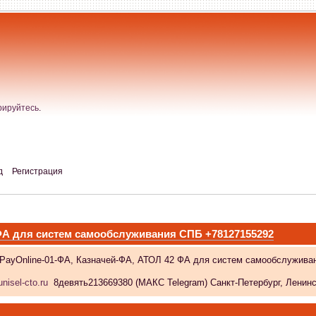
рируйтесь
.
д
Регистрация
 ФА для систем самообслуживания СПБ +78127155292
 PayOnline-01-ФА, Казначей-ФА, АТОЛ 42 ФА для систем самообслужива
nisel-cto.ru
8девять213669380 (МАКС Telegram) Санкт-Петербург, Ленински