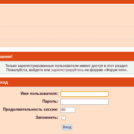
 не видит?
ание!
Только зарегистрированные пользователи имеют доступ в этот раздел.
Пожалуйста, войдите или
зарегистрируйтесь
на форуме «Форум vvm».
ход
Имя пользователя:
 в Атол-11ф, не применяя драйвер? Просто драйвер не видит ККТ.
Пароль:
Продолжительность сессии:
Запомнить:
 индикаторы гаснут.