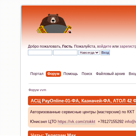
Добро пожаловать,
Гость
. Пожалуйста,
войдите
или
зарегист
Портал
Форум
Помощь
Поиск
Файловый архив
Вхо
Форум vvm
АСЦ PayOnline-01-ФА, Казначей-ФА, АТОЛ 42
Авторизованные сервисные центры (мастерские) по ККТ
Юнисэил ЦТО
https://vk.com/ztokkt
+78127155292
info@u
Чаты:
Телеграм
Max