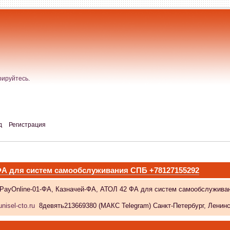
рируйтесь
.
д
Регистрация
 ФА для систем самообслуживания СПБ +78127155292
 PayOnline-01-ФА, Казначей-ФА, АТОЛ 42 ФА для систем самообслужива
nisel-cto.ru
8девять213669380 (МАКС Telegram) Санкт-Петербург, Ленински