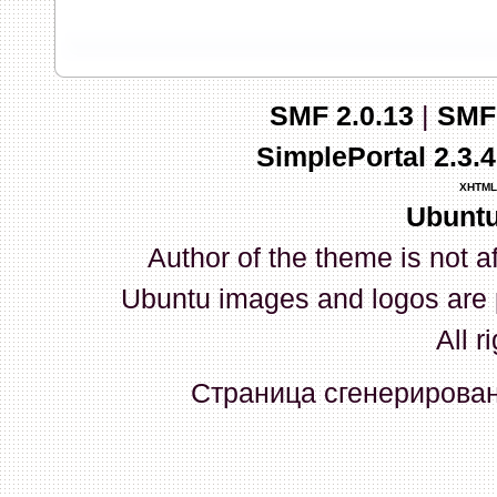
запись и индикаторы гаснут.
03 Апреля 2026, 10:02:33
SMF 2.0.13
|
SMF
whookey
:
GenKass: с перем
SimplePortal 2.3.
03 Апреля 2026, 05:22:56
XHTML
Ubuntu
GenKass
:
По тому же вопрос
Author of the theme is not a
02 Апреля 2026, 12:56:37
Ubuntu images and logos are 
GenKass
:
Всем доброго дня!
All r
серии (6592) 1-1245, 3-2893
Страница сгенерирована
прошить до 7926, чтобы пот
Атол 11 видится в системе ка