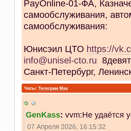
PayOnline-01-ФА, Казнач
самообслуживания, авто
самообслуживания:
Юнисэил ЦТО
https://vk.
info@unisel-cto.ru
8девят
Санкт-Петербург, Ленинск
Чаты:
Телеграм
Max
GenKass
:
vvm:Не удаётся у
07 Апреля 2026, 16:15:32