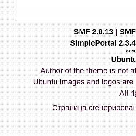
запись и индикаторы гаснут.
03 Апреля 2026, 10:02:33
SMF 2.0.13
|
SMF
whookey
:
GenKass: с перем
SimplePortal 2.3.
03 Апреля 2026, 05:22:56
XHTML
Ubuntu
GenKass
:
По тому же вопрос
Author of the theme is not a
02 Апреля 2026, 12:56:37
Ubuntu images and logos are 
GenKass
:
Всем доброго дня!
All r
серии (6592) 1-1245, 3-2893
Страница сгенерирована
прошить до 7926, чтобы пот
Атол 11 видится в системе ка