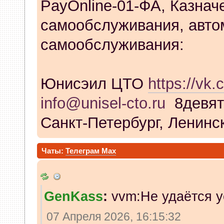
PayOnline-01-ФА, Казнач
самообслуживания, авто
самообслуживания:
Юнисэил ЦТО
https://vk.
info@unisel-cto.ru
8девят
Санкт-Петербург, Ленинск
Чаты:
Телеграм
Max
GenKass
:
vvm:Не удаётся у
07 Апреля 2026, 16:15:32