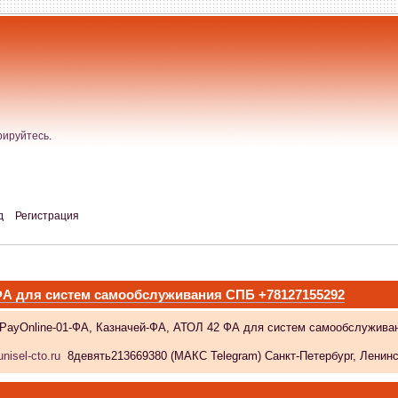
рируйтесь
.
д
Регистрация
 ФА для систем самообслуживания СПБ +78127155292
 PayOnline-01-ФА, Казначей-ФА, АТОЛ 42 ФА для систем самообслужива
nisel-cto.ru
8девять213669380 (МАКС Telegram) Санкт-Петербург, Ленински