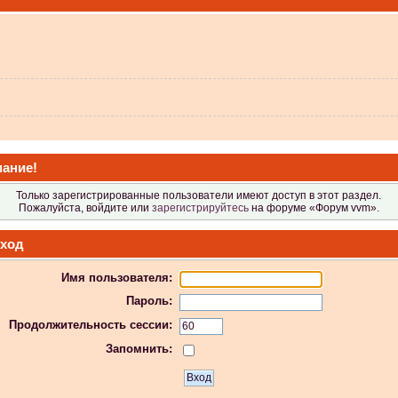
 не видит?
ание!
Только зарегистрированные пользователи имеют доступ в этот раздел.
Пожалуйста, войдите или
зарегистрируйтесь
на форуме «Форум vvm».
ход
Имя пользователя:
 в Атол-11ф, не применяя драйвер? Просто драйвер не видит ККТ.
Пароль:
Продолжительность сессии:
Запомнить:
 индикаторы гаснут.