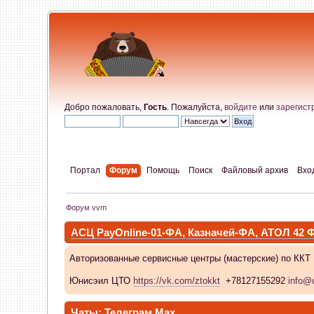
Добро пожаловать,
Гость
. Пожалуйста,
войдите
или
зарегист
Портал
Форум
Помощь
Поиск
Файловый архив
Вхо
Форум vvm
АСЦ PayOnline-01-ФА, Казначей-ФА, АТОЛ 42
Авторизованные сервисные центры (мастерские) по ККТ
Юнисэил ЦТО
https://vk.com/ztokkt
+78127155292
info@u
Чаты:
Телеграм
Max