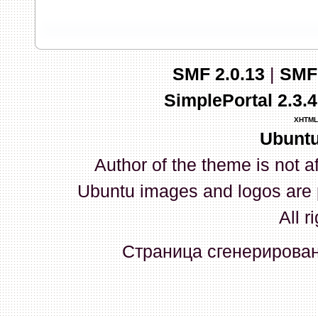
запись и индикаторы гаснут.
03 Апреля 2026, 10:02:33
SMF 2.0.13
|
SMF
whookey
:
GenKass: с перем
SimplePortal 2.3.
03 Апреля 2026, 05:22:56
XHTML
Ubuntu
GenKass
:
По тому же вопрос
Author of the theme is not a
02 Апреля 2026, 12:56:37
Ubuntu images and logos are 
GenKass
:
Всем доброго дня!
All r
серии (6592) 1-1245, 3-2893
Страница сгенерирована
прошить до 7926, чтобы пот
Атол 11 видится в системе ка