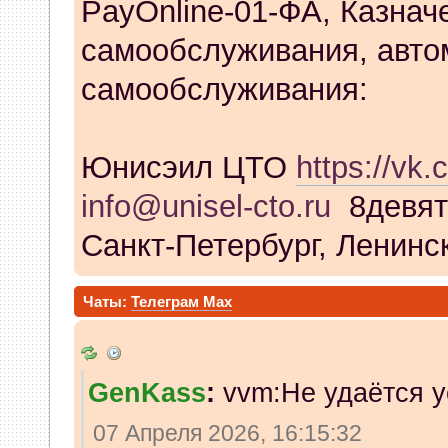
PayOnline-01-ФА, Казнач
самообслуживания, авто
самообслуживания:
Юнисэил ЦТО
https://vk.
info@unisel-cto.ru
8девят
Санкт-Петербург, Ленинск
Чаты:
Телеграм
Max
GenKass
:
vvm:Не удаётся у
07 Апреля 2026, 16:15:32