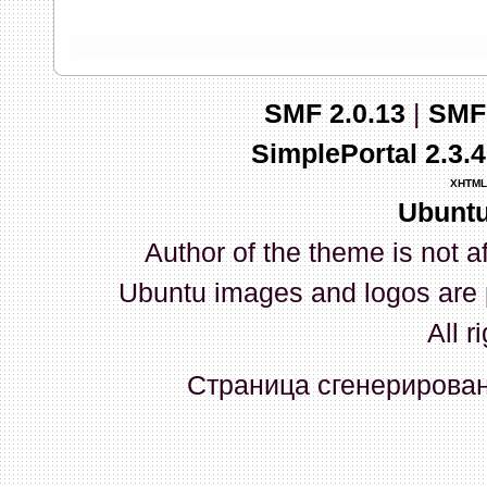
запись и индикаторы гаснут.
03 Апреля 2026, 10:02:33
SMF 2.0.13
|
SMF
whookey
:
GenKass: с перем
SimplePortal 2.3.
03 Апреля 2026, 05:22:56
XHTML
Ubuntu
GenKass
:
По тому же вопрос
Author of the theme is not a
02 Апреля 2026, 12:56:37
Ubuntu images and logos are 
GenKass
:
Всем доброго дня!
All r
серии (6592) 1-1245, 3-2893
Страница сгенерирована
прошить до 7926, чтобы пот
Атол 11 видится в системе ка