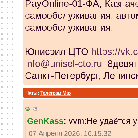
PayOnline-01-ФА, Казнач
самообслуживания, авто
самообслуживания:
Юнисэил ЦТО
https://vk.
info@unisel-cto.ru
8девят
Санкт-Петербург, Ленинск
Чаты:
Телеграм
Max
GenKass
:
vvm:Не удаётся у
07 Апреля 2026, 16:15:32