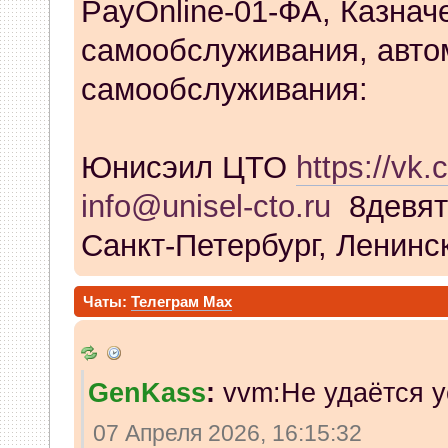
PayOnline-01-ФА, Казнач
самообслуживания, авто
самообслуживания:
Юнисэил ЦТО
https://vk.
info@unisel-cto.ru
8девят
Санкт-Петербург, Ленинск
Чаты:
Телеграм
Max
GenKass
:
vvm:Не удаётся у
07 Апреля 2026, 16:15:32