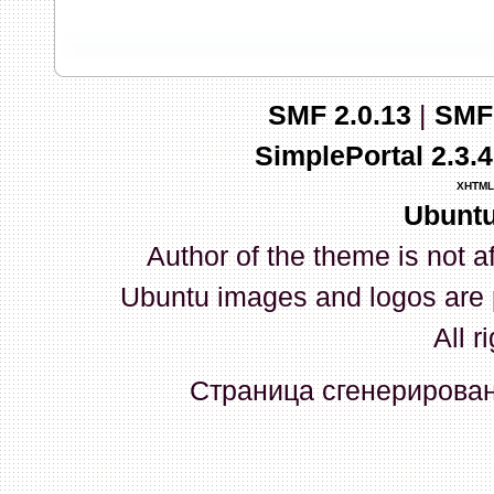
запись и индикаторы гаснут.
03 Апреля 2026, 10:02:33
SMF 2.0.13
|
SMF
whookey
:
GenKass: с перем
SimplePortal 2.3.
03 Апреля 2026, 05:22:56
XHTML
Ubuntu
GenKass
:
По тому же вопрос
Author of the theme is not a
02 Апреля 2026, 12:56:37
Ubuntu images and logos are 
GenKass
:
Всем доброго дня!
All r
серии (6592) 1-1245, 3-2893
Страница сгенерирована
прошить до 7926, чтобы пот
Атол 11 видится в системе ка