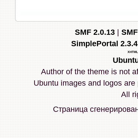
запись и индикаторы гаснут.
03 Апреля 2026, 10:02:33
SMF 2.0.13
|
SMF
whookey
:
GenKass: с перем
SimplePortal 2.3.
03 Апреля 2026, 05:22:56
XHTML
Ubuntu
GenKass
:
По тому же вопрос
Author of the theme is not a
02 Апреля 2026, 12:56:37
Ubuntu images and logos are 
GenKass
:
Всем доброго дня!
All r
серии (6592) 1-1245, 3-2893
Страница сгенерирована
прошить до 7926, чтобы пот
Атол 11 видится в системе ка