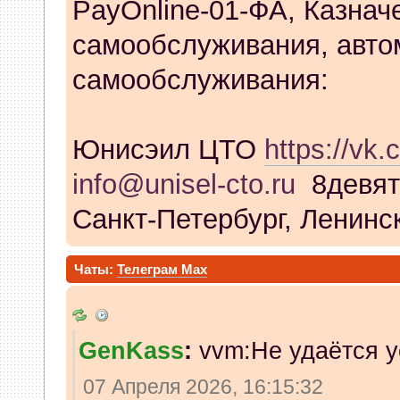
PayOnline-01-ФА, Казнач
самообслуживания, авто
самообслуживания:
Юнисэил ЦТО
https://vk.
info@unisel-cto.ru
8девят
Санкт-Петербург, Ленинск
Чаты:
Телеграм
Max
GenKass
:
vvm:Не удаётся у
07 Апреля 2026, 16:15:32