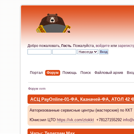
Добро пожаловать,
Гость
. Пожалуйста,
войдите
или
зарегист
Портал
Форум
Помощь
Поиск
Файловый архив
Вхо
Форум vvm
АСЦ PayOnline-01-ФА, Казначей-ФА, АТОЛ 42
Авторизованные сервисные центры (мастерские) по ККТ
Юнисэил ЦТО
https://vk.com/ztokkt
+78127155292
info@u
Чаты:
Телеграм
Max