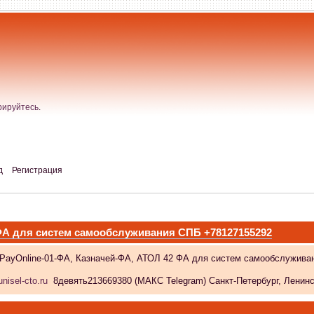
рируйтесь
.
д
Регистрация
 ФА для систем самообслуживания СПБ +78127155292
 PayOnline-01-ФА, Казначей-ФА, АТОЛ 42 ФА для систем самообслужива
nisel-cto.ru
8девять213669380 (МАКС Telegram) Санкт-Петербург, Ленински