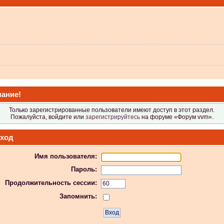
 не видит?
ание!
Только зарегистрированные пользователи имеют доступ в этот раздел.
Пожалуйста, войдите или
зарегистрируйтесь
на форуме «Форум vvm».
ход
Имя пользователя:
 в Атол-11ф, не применяя драйвер? Просто драйвер не видит ККТ.
Пароль:
Продолжительность сессии:
Запомнить:
 индикаторы гаснут.