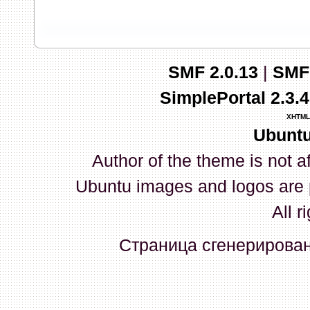
запись и индикаторы гаснут.
03 Апреля 2026, 10:02:33
SMF 2.0.13
|
SMF
whookey
:
GenKass: с перем
SimplePortal 2.3.
03 Апреля 2026, 05:22:56
XHTML
Ubuntu
GenKass
:
По тому же вопрос
Author of the theme is not a
02 Апреля 2026, 12:56:37
Ubuntu images and logos are 
GenKass
:
Всем доброго дня!
All r
серии (6592) 1-1245, 3-2893
Страница сгенерирована
прошить до 7926, чтобы пот
Атол 11 видится в системе ка