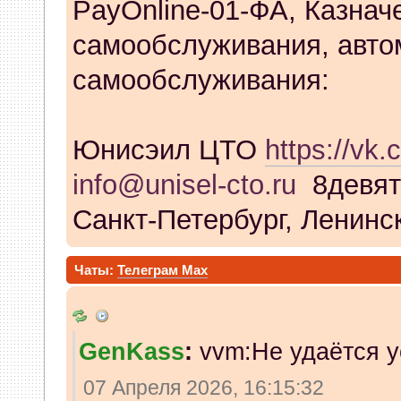
PayOnline-01-ФА, Казнач
самообслуживания, авто
самообслуживания:
Юнисэил ЦТО
https://vk.
info@unisel-cto.ru
8девят
Санкт-Петербург, Ленинск
Чаты:
Телеграм
Max
GenKass
:
vvm:Не удаётся у
07 Апреля 2026, 16:15:32