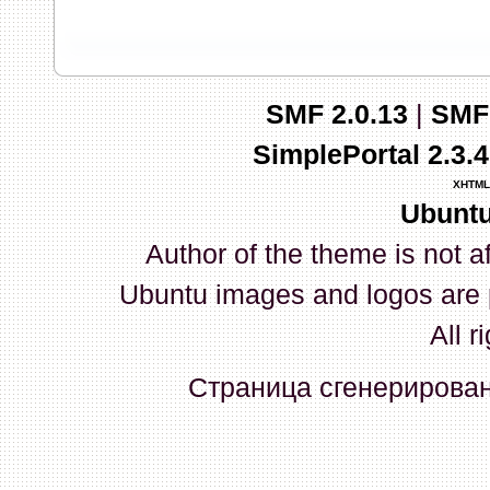
запись и индикаторы гаснут.
03 Апреля 2026, 10:02:33
SMF 2.0.13
|
SMF
whookey
:
GenKass: с перем
SimplePortal 2.3.
03 Апреля 2026, 05:22:56
XHTML
Ubuntu
GenKass
:
По тому же вопрос
Author of the theme is not a
02 Апреля 2026, 12:56:37
Ubuntu images and logos are 
GenKass
:
Всем доброго дня!
All r
серии (6592) 1-1245, 3-2893
Страница сгенерирована
прошить до 7926, чтобы пот
Атол 11 видится в системе ка