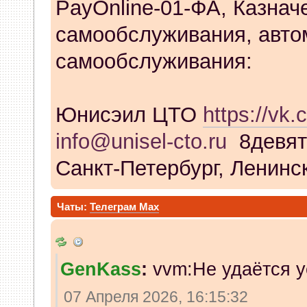
PayOnline-01-ФА, Казнач
самообслуживания, авто
самообслуживания:
Юнисэил ЦТО
https://vk.
info@unisel-cto.ru
8девят
Санкт-Петербург, Ленинск
Чаты:
Телеграм
Max
GenKass
:
vvm:Не удаётся у
07 Апреля 2026, 16:15:32