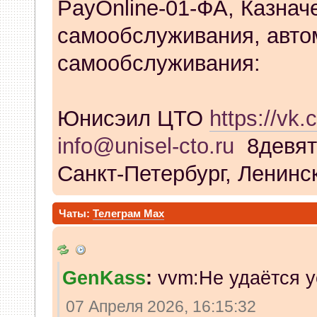
PayOnline-01-ФА, Казнач
самообслуживания, авто
самообслуживания:
Юнисэил ЦТО
https://vk.
info@unisel-cto.ru
8девят
Санкт-Петербург, Ленинск
Чаты:
Телеграм
Max
GenKass
:
vvm:Не удаётся у
07 Апреля 2026, 16:15:32